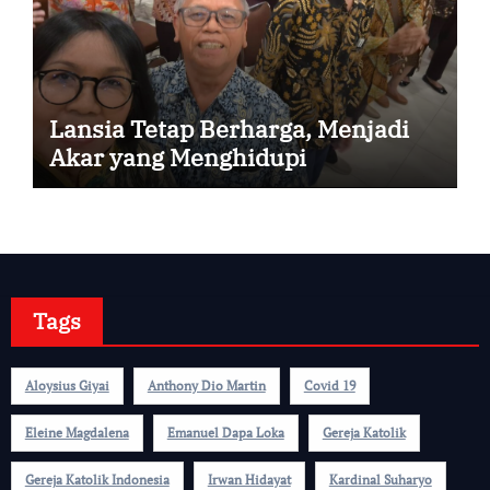
Lansia Tetap Berharga, Menjadi
Akar yang Menghidupi
Tags
Aloysius Giyai
Anthony Dio Martin
Covid 19
Eleine Magdalena
Emanuel Dapa Loka
Gereja Katolik
Gereja Katolik Indonesia
Irwan Hidayat
Kardinal Suharyo