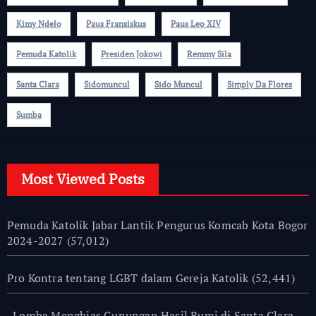
Kimy Ndelo
Paus Fransiskus
Paus Leo XIV
Pemuda Katolik
Presiden Jokowi
Remmy Sila
Santa Clara
Sidomuncul
Sido Muncul
Simply Da Flores
Sumba
Most Viewed Posts
Pemuda Katolik Jabar Lantik Pengurus Komcab Kota Bogor
2024-2027
(57,012)
Pro Kontra tentang LGBT dalam Gereja Katolik
(52,441)
Lomba Menghias Gunungan Hasil Bumi di Santa Clara