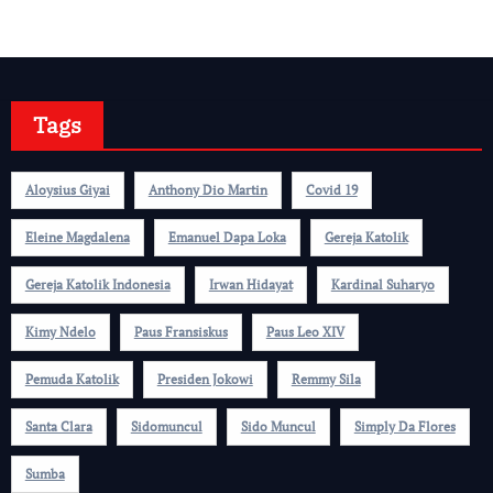
Tags
Aloysius Giyai
Anthony Dio Martin
Covid 19
Eleine Magdalena
Emanuel Dapa Loka
Gereja Katolik
Gereja Katolik Indonesia
Irwan Hidayat
Kardinal Suharyo
Kimy Ndelo
Paus Fransiskus
Paus Leo XIV
Pemuda Katolik
Presiden Jokowi
Remmy Sila
Santa Clara
Sidomuncul
Sido Muncul
Simply Da Flores
Sumba