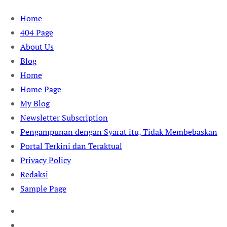
Skip
Home
to
404 Page
content
About Us
Blog
Home
Home Page
My Blog
Newsletter Subscription
Pengampunan dengan Syarat itu, Tidak Membebaskan
Portal Terkini dan Teraktual
Privacy Policy
Redaksi
Sample Page