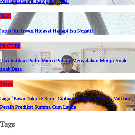
Persaudaraan di Kampung Tossi
IRAS
Jurus Jitu Irwan Hidayat Hadapi Isu Negatif
FEATURE
Dari Vatikan Padre Marco Pulang Menyalakan Mimpi Anak-
anak Desa
Sosok
Lagu “Bawa Daku ke Sion” Ciptaan Pejabat Dikasteri Vatikan,
Peraih Predikat Summa Cum Laude
Tags