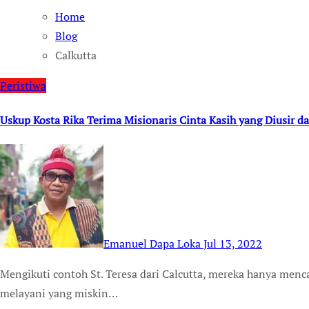
Home
Blog
Calkutta
Peristiwa
Uskup Kosta Rika Terima Misionaris Cinta Kasih yang Diusir da
Emanuel Dapa Loka
Jul 13, 2022
Mengikuti contoh St. Teresa dari Calcutta, mereka hanya mencari “satu hak istimewa”, yakni mencintai dan
melayani yang miskin…