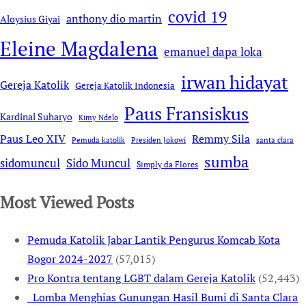
covid 19
anthony dio martin
Aloysius Giyai
Eleine Magdalena
emanuel dapa loka
irwan hidayat
Gereja Katolik
Gereja Katolik Indonesia
Paus Fransiskus
Kardinal Suharyo
Kimy Ndelo
Remmy Sila
Paus Leo XIV
Pemuda katolik
Presiden Jokowi
santa clara
sumba
sidomuncul
Sido Muncul
Simply da Flores
Most Viewed Posts
Pemuda Katolik Jabar Lantik Pengurus Komcab Kota
Bogor 2024-2027
(57,015)
Pro Kontra tentang LGBT dalam Gereja Katolik
(52,443)
Lomba Menghias Gunungan Hasil Bumi di Santa Clara