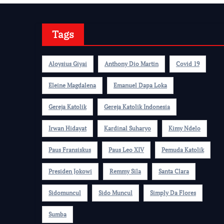
Tags
Aloysius Giyai
Anthony Dio Martin
Covid 19
Eleine Magdalena
Emanuel Dapa Loka
Gereja Katolik
Gereja Katolik Indonesia
Irwan Hidayat
Kardinal Suharyo
Kimy Ndelo
Paus Fransiskus
Paus Leo XIV
Pemuda Katolik
Presiden Jokowi
Remmy Sila
Santa Clara
Sidomuncul
Sido Muncul
Simply Da Flores
Sumba