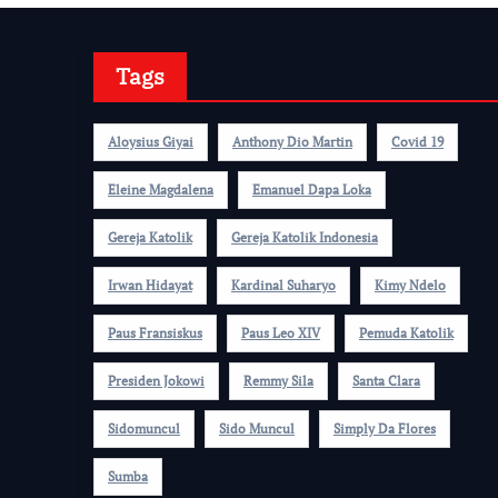
Tags
Aloysius Giyai
Anthony Dio Martin
Covid 19
Eleine Magdalena
Emanuel Dapa Loka
Gereja Katolik
Gereja Katolik Indonesia
Irwan Hidayat
Kardinal Suharyo
Kimy Ndelo
Paus Fransiskus
Paus Leo XIV
Pemuda Katolik
Presiden Jokowi
Remmy Sila
Santa Clara
Sidomuncul
Sido Muncul
Simply Da Flores
Sumba