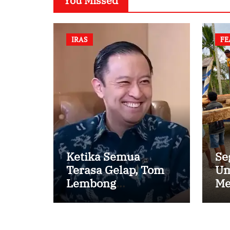
You Missed
IRAS
FE
Ketika Semua
Se
Terasa Gelap, Tom
Um
Lembong
Me
Menemukan Cinta
Ke
yang Nyata
Pe
Ka