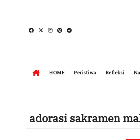
Skip
to
content
HOME
Peristiwa
Refleksi
Na
adorasi sakramen m