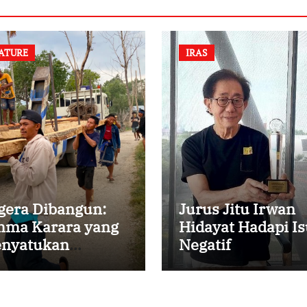
ATURE
IRAS
gera Dibangun:
Jurus Jitu Irwan
ma Karara yang
Hidayat Hadapi Is
nyatukan
Negatif
mbali
rsaudaraan di
mpung Tossi