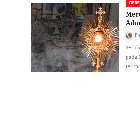
GERE
Mer
Ador
Em
Setidaknya 31 anak muda yang sedang adorasi Ekaristi tewas
pada 
terha