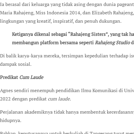
Ia berasal dari keluarga yang tidak asing dengan dunia pagean
Maria Rahajeng, Miss Indonesia 2014, dan Elizabeth Rahajeng
lingkungan yang kreatif, inspiratif, dan penuh dukungan.
Ketiganya dikenal sebagai “Rahajeng Sisters”, yang tak hanya berkiprah di dunia kreatif, tetapi juga aktif
membangun platform bersama seperti
Rahajeng Studio
d
Di balik karya-karya mereka, tersimpan kepedulian terhadap is
dampak sosial.
Predikat
Cum Laude
Agnes sendiri menempuh pendidikan Ilmu Komunikasi di Univer
2022 dengan predikat
cum laude
.
Perjalanan akademiknya tidak hanya membentuk kecerdasannya
hidupnya.
Bahkan, keputusannya untuk berkuliah di Tangerang turut me