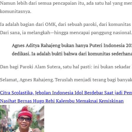
Namun lebih dari semua pencapaian itu, ada satu hal yang mem
komunitasnya.
Ia adalah bagian dari OMK, dari sebuah paroki, dari komunitas
Dari sana, ia melangkah—hingga mencapai panggung nasional
Agnes Aditya Rahajeng bukan hanya Puteri Indonesia 2026. Ia adalah simbol harapan, kerja keras, dan
dedikasi. Ia adalah bukti bahwa dari komunitas sederhana,
Dan bagi Paroki Alam Sutera, satu hal pasti: ini bukan sekada
Selamat, Agnes Rahajeng. Teruslah menjadi terang bagi banyak
Citra Scolastika, Jebolan Indonesia Idol Berdebar Saat jadi 
Post
Nasihat Bernas Hugo Rehi Kalembu Memaknai Kemiskinan
navigation