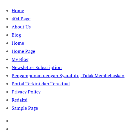
Skip
Home
to
404 Page
content
About Us
Blog
Home
Home Page
My Blog
Newsletter Subscription
Pengampunan dengan Syarat itu, Tidak Membebaskan
Portal Terkini dan Teraktual
Privacy Policy
Redaksi
Sample Page