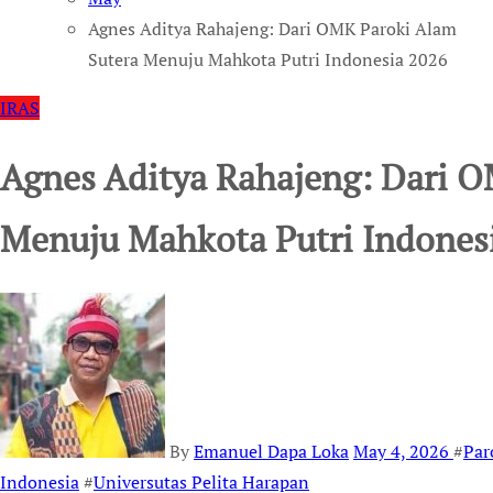
Agnes Aditya Rahajeng: Dari OMK Paroki Alam
Sutera Menuju Mahkota Putri Indonesia 2026
IRAS
Agnes Aditya Rahajeng: Dari O
Menuju Mahkota Putri Indones
By
Emanuel Dapa Loka
May 4, 2026
#
Par
Indonesia
#
Universutas Pelita Harapan