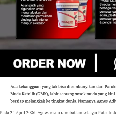
Ada kebanggaan yang tak bisa disembunyikan dari Paroki Alam Sutera, BSD. Dari lingkungan Orang
Muda Katolik (OMK), lahir seorang sosok muda yang kin
bersiap melangkah ke tingkat dunia. Namanya Agnes Adi
Pada 24 April 2026, Agnes resmi dinobatkan sebagai Putri In