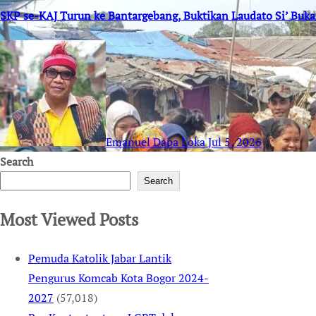
SKP se-KAJ Turun ke Bantargebang, Buktikan Laudato Si’ Buk
Emanuel Dapa Loka
Jul 5, 2026
Search
Search
Most Viewed Posts
Pemuda Katolik Jabar Lantik
Pengurus Komcab Kota Bogor 2024-
2027
(57,018)