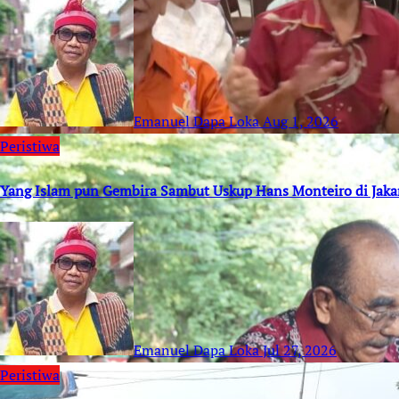
Emanuel Dapa Loka
Aug 1, 2026
Peristiwa
Yang Islam pun Gembira Sambut Uskup Hans Monteiro di Jaka
Emanuel Dapa Loka
Jul 27, 2026
Peristiwa