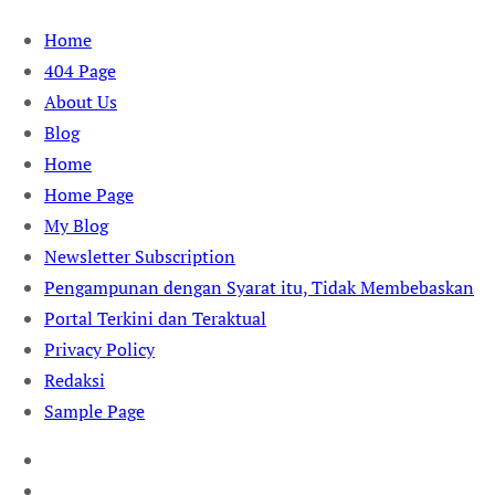
Skip
Home
to
404 Page
content
About Us
Blog
Home
Home Page
My Blog
Newsletter Subscription
Pengampunan dengan Syarat itu, Tidak Membebaskan
Portal Terkini dan Teraktual
Privacy Policy
Redaksi
Sample Page