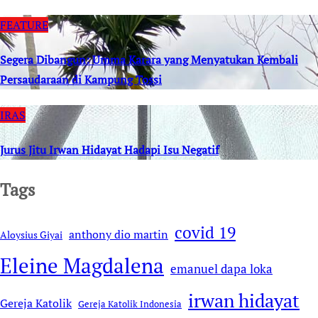
FEATURE
Segera Dibangun: Umma Karara yang Menyatukan Kembali
Persaudaraan di Kampung Tossi
IRAS
Jurus Jitu Irwan Hidayat Hadapi Isu Negatif
Tags
covid 19
anthony dio martin
Aloysius Giyai
Eleine Magdalena
emanuel dapa loka
irwan hidayat
Gereja Katolik
Gereja Katolik Indonesia