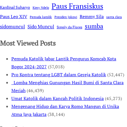
Paus Fransiskus
Kardinal Suharyo
Kimy Ndelo
Remmy Sila
Paus Leo XIV
Pemuda katolik
Presiden Jokowi
santa clara
sumba
sidomuncul
Sido Muncul
Simply da Flores
Most Viewed Posts
Pemuda Katolik Jabar Lantik Pengurus Komcab Kota
Bogor 2024-2027
(57,018)
Pro Kontra tentang LGBT dalam Gereja Katolik
(52,447)
Lomba Menghias Gunungan Hasil Bumi di Santa Clara
Meriah
(46,439)
Umat Katolik dalam Kancah Politik Indonesia
(45,273)
Mengenang Hidup dan Karya Romo Mangun di Unika
Atma Jaya Jakarta
(38,144)