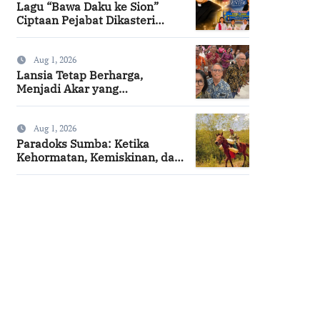
Lagu “Bawa Daku ke Sion”
Ciptaan Pejabat Dikasteri
Vatikan, Peraih Predikat
Summa Cum Laude
Aug 1, 2026
Lansia Tetap Berharga,
Menjadi Akar yang
Menghidupi
Aug 1, 2026
Paradoks Sumba: Ketika
Kehormatan, Kemiskinan, dan
Harapan Berjalan Bersama
SuarNews.com