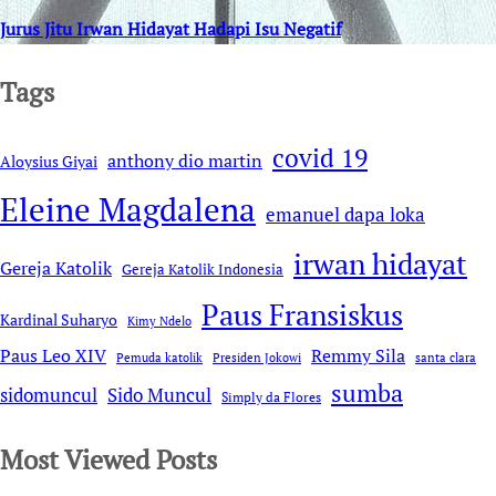
Jurus Jitu Irwan Hidayat Hadapi Isu Negatif
Tags
covid 19
anthony dio martin
Aloysius Giyai
Eleine Magdalena
emanuel dapa loka
irwan hidayat
Gereja Katolik
Gereja Katolik Indonesia
Paus Fransiskus
Kardinal Suharyo
Kimy Ndelo
Remmy Sila
Paus Leo XIV
Pemuda katolik
Presiden Jokowi
santa clara
sumba
sidomuncul
Sido Muncul
Simply da Flores
Most Viewed Posts