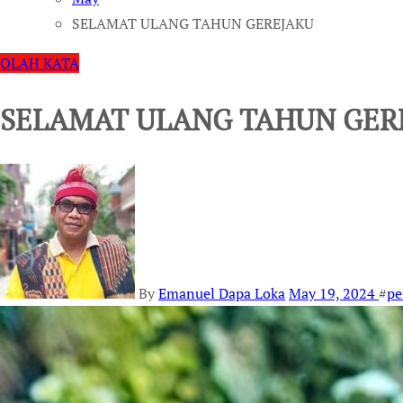
SELAMAT ULANG TAHUN GEREJAKU
OLAH KATA
SELAMAT ULANG TAHUN GER
By
Emanuel Dapa Loka
May 19, 2024
#
pe