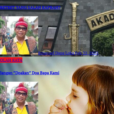
RETRET YANG SALAH KAPRAH?
Emanuel Dapa Loka
Feb 22, 2025
OLAH KATA
Jangan ”Doakan” Doa Bapa Kami