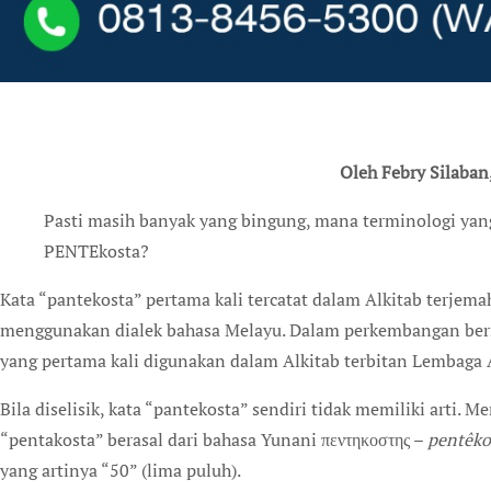
Oleh Febry Silaban
Pasti masih banyak yang bingung, mana terminologi yang benar: PANTEkosta, PENTAkosta, atau
PENTEkosta?
Kata “pantekosta” pertama kali tercatat dalam Alkitab terjema
menggunakan dialek bahasa Melayu. Dalam perkembangan berik
yang pertama kali digunakan dalam Alkitab terbitan Lembaga A
Bila diselisik, kata “pantekosta” sendiri tidak memiliki arti. M
“pentakosta” berasal dari bahasa Yunani πεντηκοστης –
pentêko
yang artinya “50” (lima puluh).