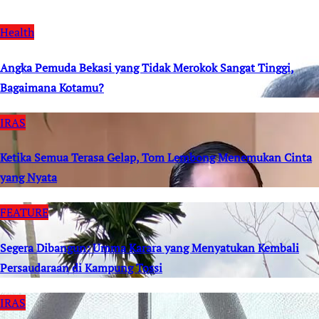
Health
Angka Pemuda Bekasi yang Tidak Merokok Sangat Tinggi,
Bagaimana Kotamu?
IRAS
Ketika Semua Terasa Gelap, Tom Lembong Menemukan Cinta
yang Nyata
FEATURE
Segera Dibangun: Umma Karara yang Menyatukan Kembali
Persaudaraan di Kampung Tossi
IRAS