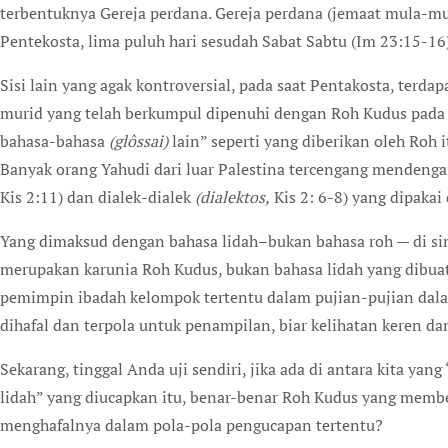
terbentuknya Gereja perdana. Gereja perdana (jemaat mula-mula
Pentekosta, lima puluh hari sesudah Sabat Sabtu (Im 23:15-16)
Sisi lain yang agak kontroversial, pada saat Pentakosta, terdap
murid yang telah berkumpul dipenuhi dengan Roh Kudus pada 
bahasa-bahasa
(glôssai)
lain” seperti yang diberikan oleh Roh 
Banyak orang Yahudi dari luar Palestina tercengang mendenga
Kis 2:11) dan dialek-dialek
(dialektos,
Kis 2: 6-8) yang dipakai 
Yang dimaksud dengan bahasa lidah–bukan bahasa roh — di sin
merupakan karunia Roh Kudus, bukan bahasa lidah yang dibuat-b
pemimpin ibadah kelompok tertentu dalam pujian-pujian dala
dihafal dan terpola untuk penampilan, biar kelihatan keren da
Sekarang, tinggal Anda uji sendiri, jika ada di antara kita y
lidah” yang diucapkan itu, benar-benar Roh Kudus yang member
menghafalnya dalam pola-pola pengucapan tertentu?