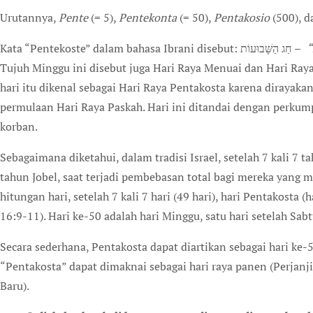
Urutannya,
Pente
(= 5),
Pentekonta
(= 50),
Pentakosio
(500), 
Kata “Pentekoste” dalam bahasa Ibrani disebut: חַג הַשָּׁבוּעוֹת –
“
Tujuh Minggu ini disebut juga Hari Raya Menuai dan Hari Raya
hari itu dikenal sebagai Hari Raya Pentakosta karena dirayakan 
permulaan Hari Raya Paskah. Hari ini ditandai dengan perk
korban.
Sebagaimana diketahui, dalam tradisi Israel, setelah 7 kali 7
tahun Jobel, saat terjadi pembebasan total bagi mereka yan
hitungan hari, setelah 7 kali 7 hari (49 hari), hari Pentakosta 
16:9-11). Hari ke-50 adalah hari Minggu, satu hari setelah Sabt
Secara sederhana, Pentakosta dapat diartikan sebagai hari ke-5
“Pentakosta” dapat dimaknai sebagai hari raya panen (Perjanj
Baru).