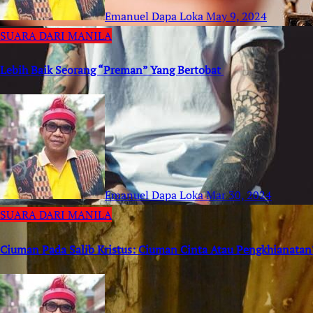
Emanuel Dapa Loka
May 9, 2024
SUARA DARI MANILA
Lebih Baik Seorang “Preman” Yang Bertobat
Emanuel Dapa Loka
Mar 30, 2024
SUARA DARI MANILA
Ciuman Pada Salib Kristus: Ciuman Cinta Atau Pengkhianatan