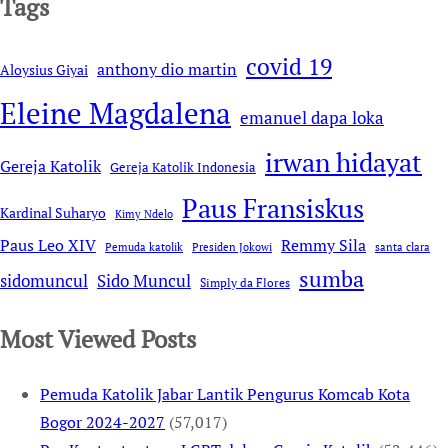
Tags
covid 19
anthony dio martin
Aloysius Giyai
Eleine Magdalena
emanuel dapa loka
irwan hidayat
Gereja Katolik
Gereja Katolik Indonesia
Paus Fransiskus
Kardinal Suharyo
Kimy Ndelo
Remmy Sila
Paus Leo XIV
Pemuda katolik
Presiden Jokowi
santa clara
sumba
sidomuncul
Sido Muncul
Simply da Flores
Most Viewed Posts
Pemuda Katolik Jabar Lantik Pengurus Komcab Kota
Bogor 2024-2027
(57,017)