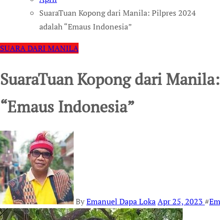
SuaraTuan Kopong dari Manila: Pilpres 2024
adalah “Emaus Indonesia”
SUARA DARI MANILA
SuaraTuan Kopong dari Manila:
“Emaus Indonesia”
By
Emanuel Dapa Loka
Apr 25, 2023
#
Em