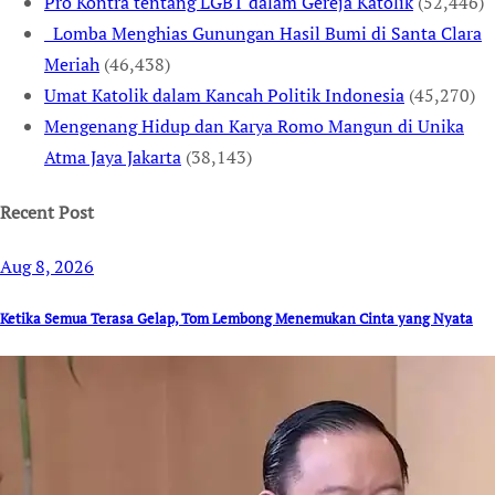
Pro Kontra tentang LGBT dalam Gereja Katolik
(52,446)
Lomba Menghias Gunungan Hasil Bumi di Santa Clara
Meriah
(46,438)
Umat Katolik dalam Kancah Politik Indonesia
(45,270)
Mengenang Hidup dan Karya Romo Mangun di Unika
Atma Jaya Jakarta
(38,143)
Recent Post
Aug 8, 2026
Ketika Semua Terasa Gelap, Tom Lembong Menemukan Cinta yang Nyata