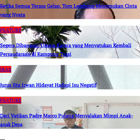
Ketika Semua Terasa Gelap, Tom Lembong Menemukan Cinta
yang Nyata
FEATURE
Segera Dibangun: Umma Karara yang Menyatukan Kembali
Persaudaraan di Kampung Tossi
IRAS
Jurus Jitu Irwan Hidayat Hadapi Isu Negatif
FEATURE
Dari Vatikan Padre Marco Pulang Menyalakan Mimpi Anak-
anak Desa