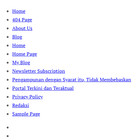
Skip
Home
to
404 Page
content
About Us
Blog
Home
Home Page
My Blog
Newsletter Subscription
Pengampunan dengan Syarat itu, Tidak Membebaskan
Portal Terkini dan Teraktual
Privacy Policy
Redaksi
Sample Page