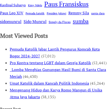
Paus Fransiskus
Kardinal Suharyo
Kimy Ndelo
Remmy Sila
Paus Leo XIV
Pemuda katolik
Presiden Jokowi
santa clara
sumba
sidomuncul
Sido Muncul
Simply da Flores
Most Viewed Posts
Pemuda Katolik Jabar Lantik Pengurus Komcab Kota
Bogor 2024-2027
(57,012)
Pro Kontra tentang LGBT dalam Gereja Katolik
(52,441)
Lomba Menghias Gunungan Hasil Bumi di Santa Clara
Meriah
(46,430)
Umat Katolik dalam Kancah Politik Indonesia
(45,264)
Mengenang Hidup dan Karya Romo Mangun di Unika
Atma Jaya Jakarta
(38,135)
Recent Post