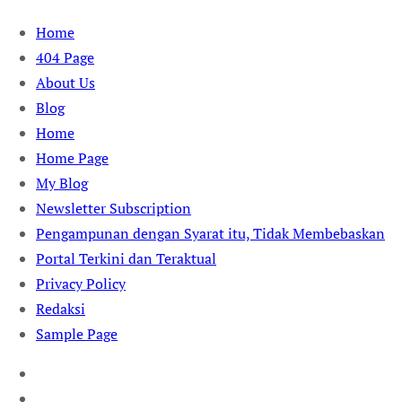
Skip
Home
to
404 Page
content
About Us
Blog
Home
Home Page
My Blog
Newsletter Subscription
Pengampunan dengan Syarat itu, Tidak Membebaskan
Portal Terkini dan Teraktual
Privacy Policy
Redaksi
Sample Page