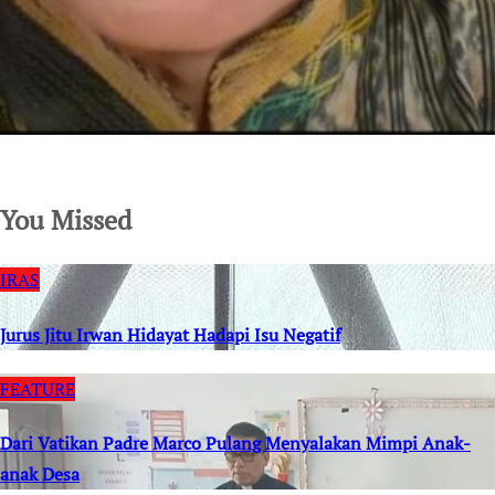
SuarNews.com
You Missed
IRAS
Jurus Jitu Irwan Hidayat Hadapi Isu Negatif
FEATURE
Dari Vatikan Padre Marco Pulang Menyalakan Mimpi Anak-
anak Desa