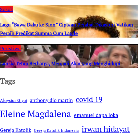
Sosok
Lagu “Bawa Daku ke Sion” Ciptaan Pejabat Dikasteri Vatikan,
Peraih Predikat Summa Cum Laude
Peristiwa
Lansia Tetap Berharga, Menjadi Akar yang Menghidupi
Tags
covid 19
anthony dio martin
Aloysius Giyai
Eleine Magdalena
emanuel dapa loka
irwan hidayat
Gereja Katolik
Gereja Katolik Indonesia