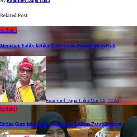
By
Emanuel Dapa Loka
Related Post
Refleksi
Mencium Salib: Ketika Kasih Tidak Pernah Menyerah
Emanuel Dapa Loka
Mar 20, 2026
Refleksi
Ketika Guru Menangis, Dunia Pendidikan Patut Berkaca