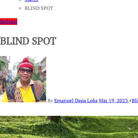
BLIND SPOT
Refleksi
BLIND SPOT
By
Emanuel Dapa Loka
Mar 19, 2023
#
Bl