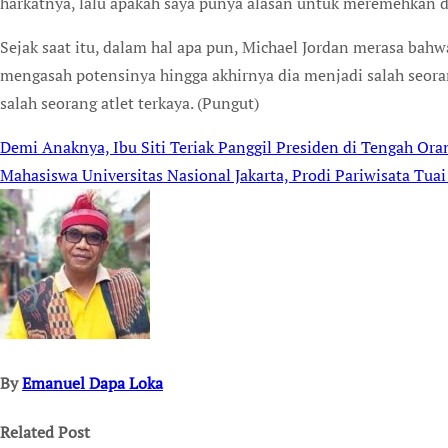
harkatnya, lalu apakah saya punya alasan untuk meremehkan di
Sejak saat itu, dalam hal apa pun, Michael Jordan merasa ba
mengasah potensinya hingga akhirnya dia menjadi salah seora
salah seorang atlet terkaya. (Pungut)
Demi Anaknya, Ibu Siti Teriak Panggil Presiden di Tengah Or
Post
Mahasiswa Universitas Nasional Jakarta, Prodi Pariwisata Tua
navigation
By
Emanuel Dapa Loka
Related Post