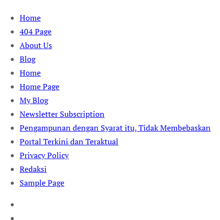
Skip
Home
to
404 Page
content
About Us
Blog
Home
Home Page
My Blog
Newsletter Subscription
Pengampunan dengan Syarat itu, Tidak Membebaskan
Portal Terkini dan Teraktual
Privacy Policy
Redaksi
Sample Page