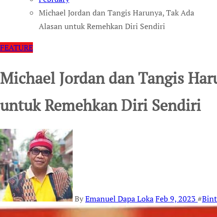
Michael Jordan dan Tangis Harunya, Tak Ada
Alasan untuk Remehkan Diri Sendiri
FEATURE
Michael Jordan dan Tangis Har
untuk Remehkan Diri Sendiri
By
Emanuel Dapa Loka
Feb 9, 2023
#
Bint