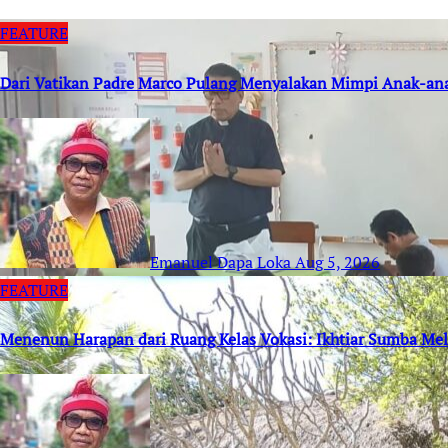
FEATURE
Dari Vatikan Padre Marco Pulang Menyalakan Mimpi Anak-an
Emanuel Dapa Loka
Aug 5, 2026
FEATURE
Menenun Harapan dari Ruang Kelas Vokasi: Ikhtiar Sumba M