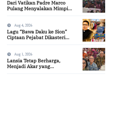
Dari Vatikan Padre Marco
Pulang Menyalakan Mimpi
Anak-anak Desa
Aug 4, 2026
Lagu “Bawa Daku ke Sion”
Ciptaan Pejabat Dikasteri
Vatikan, Peraih Predikat
Summa Cum Laude
Aug 1, 2026
Lansia Tetap Berharga,
Menjadi Akar yang
Menghidupi
SuarNews.com