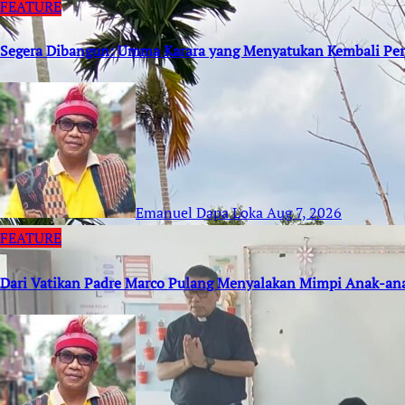
FEATURE
Segera Dibangun: Umma Karara yang Menyatukan Kembali Per
Emanuel Dapa Loka
Aug 7, 2026
FEATURE
Dari Vatikan Padre Marco Pulang Menyalakan Mimpi Anak-an