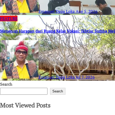
Emanuel Dapa Loka
Aug 5, 2026
FEATURE
Menenun Harapan dari Ruang Kelas Vokasi: Ikhtiar Sumba M
Emanuel Dapa Loka
Jul 7, 2026
Search
Search
Most Viewed Posts