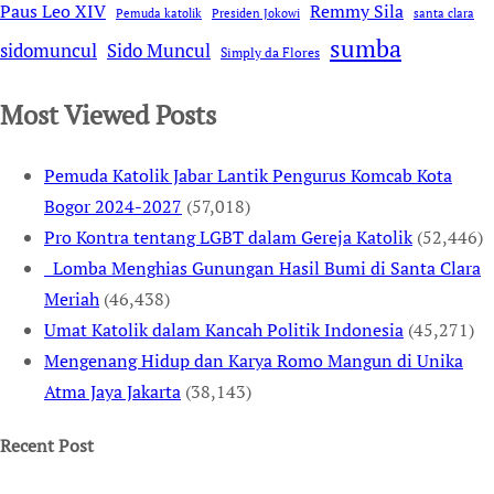
Remmy Sila
Paus Leo XIV
Pemuda katolik
Presiden Jokowi
santa clara
sumba
sidomuncul
Sido Muncul
Simply da Flores
Most Viewed Posts
Pemuda Katolik Jabar Lantik Pengurus Komcab Kota
Bogor 2024-2027
(57,018)
Pro Kontra tentang LGBT dalam Gereja Katolik
(52,446)
Lomba Menghias Gunungan Hasil Bumi di Santa Clara
Meriah
(46,438)
Umat Katolik dalam Kancah Politik Indonesia
(45,271)
Mengenang Hidup dan Karya Romo Mangun di Unika
Atma Jaya Jakarta
(38,143)
Recent Post