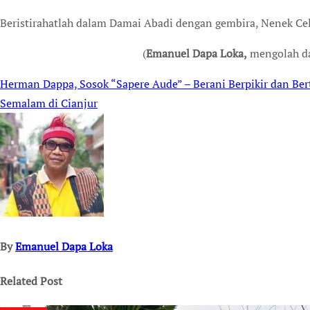
Beristirahatlah dalam Damai Abadi dengan gembira, Nenek Cel
(
Emanuel Dapa Loka,
mengolah da
Herman Dappa, Sosok “Sapere Aude” – Berani Berpikir dan Ber
Post
Semalam di Cianjur
navigation
By
Emanuel Dapa Loka
Related Post