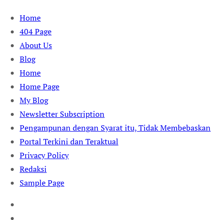
Skip
Home
to
404 Page
content
About Us
Blog
Home
Home Page
My Blog
Newsletter Subscription
Pengampunan dengan Syarat itu, Tidak Membebaskan
Portal Terkini dan Teraktual
Privacy Policy
Redaksi
Sample Page