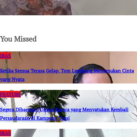
SuarNews.com
You Missed
IRAS
Ketika Semua Terasa Gelap, Tom Lembong Menemukan Cinta
yang Nyata
FEATURE
Segera Dibangun: Umma Karara yang Menyatukan Kembali
Persaudaraan di Kampung Tossi
IRAS