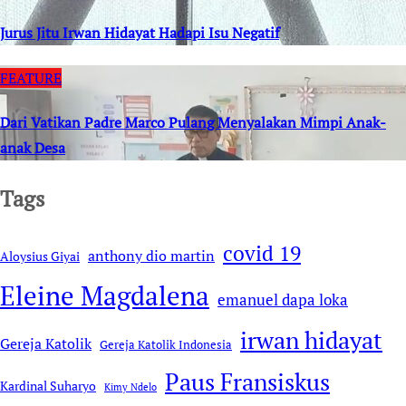
Jurus Jitu Irwan Hidayat Hadapi Isu Negatif
FEATURE
Dari Vatikan Padre Marco Pulang Menyalakan Mimpi Anak-
anak Desa
Tags
covid 19
anthony dio martin
Aloysius Giyai
Eleine Magdalena
emanuel dapa loka
irwan hidayat
Gereja Katolik
Gereja Katolik Indonesia
Paus Fransiskus
Kardinal Suharyo
Kimy Ndelo