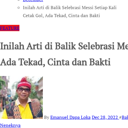
Inilah Arti di Balik Selebrasi Messi Setiap Kali
Cetak Gol, Ada Tekad, Cinta dan Bakti
FEATURE
Inilah Arti di Balik Selebrasi M
Ada Tekad, Cinta dan Bakti
By
Emanuel Dapa Loka
Dec 28, 2022
#
Ba
Neneknya