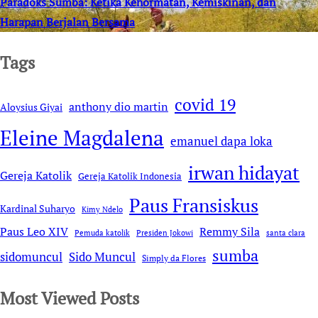
Paradoks Sumba: Ketika Kehormatan, Kemiskinan, dan
Harapan Berjalan Bersama
Tags
covid 19
anthony dio martin
Aloysius Giyai
Eleine Magdalena
emanuel dapa loka
irwan hidayat
Gereja Katolik
Gereja Katolik Indonesia
Paus Fransiskus
Kardinal Suharyo
Kimy Ndelo
Remmy Sila
Paus Leo XIV
Pemuda katolik
Presiden Jokowi
santa clara
sumba
sidomuncul
Sido Muncul
Simply da Flores
Most Viewed Posts