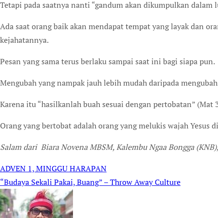
Tetapi pada saatnya nanti “gandum akan dikumpulkan dalam 
Ada saat orang baik akan mendapat tempat yang layak dan ora
kejahatannya.
Pesan yang sama terus berlaku sampai saat ini bagi siapa pun.
Mengubah yang nampak jauh lebih mudah daripada mengubah 
Karena itu “hasilkanlah buah sesuai dengan pertobatan” (Mat 3
Orang yang bertobat adalah orang yang melukis wajah Yesus di
Salam dari Biara Novena MBSM, Kalembu Ngaa Bongga (KNB)
ADVEN 1, MINGGU HARAPAN
Post
“Budaya Sekali Pakai, Buang” – Throw Away Culture
navigation