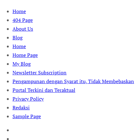
Skip
Home
to
404 Page
content
About Us
Blog
Home
Home Page
My Blog
Newsletter Subscription
Pengampunan dengan Syarat itu, Tidak Membebaskan
Portal Terkini dan Teraktual
Privacy Policy
Redaksi
Sample Page