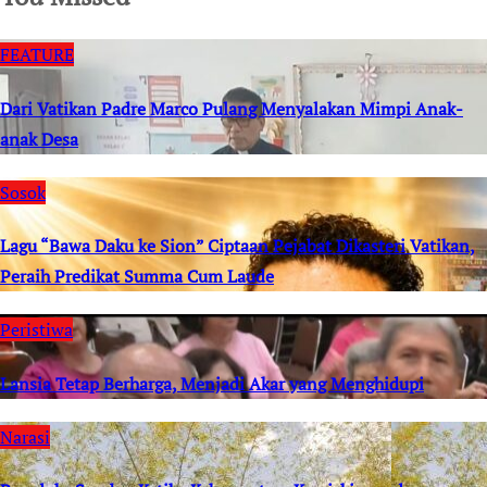
FEATURE
Dari Vatikan Padre Marco Pulang Menyalakan Mimpi Anak-
anak Desa
Sosok
Lagu “Bawa Daku ke Sion” Ciptaan Pejabat Dikasteri Vatikan,
Peraih Predikat Summa Cum Laude
Peristiwa
Lansia Tetap Berharga, Menjadi Akar yang Menghidupi
Narasi