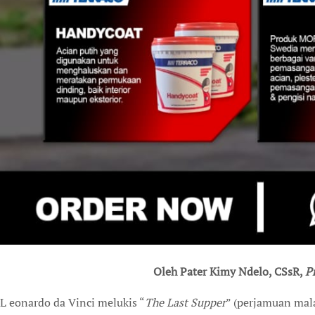
Oleh Pater Kimy Ndelo, CSsR,
P
L
eonardo da Vinci melukis “
The Last Supper
” (perjamuan mala