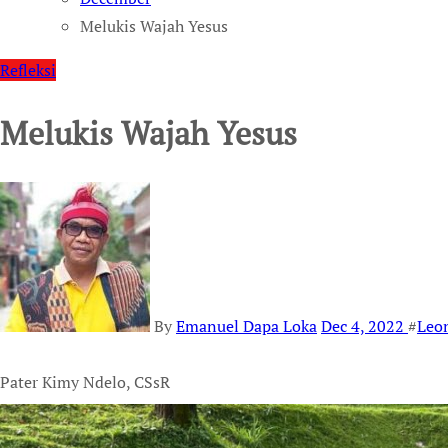
Melukis Wajah Yesus
Refleksi
Melukis Wajah Yesus
By
Emanuel Dapa Loka
Dec 4, 2022
#
Leo
Pater Kimy Ndelo, CSsR