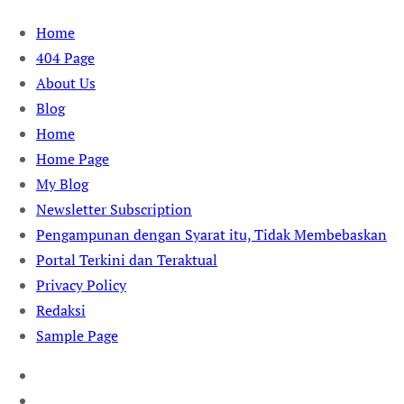
Skip
Home
to
404 Page
content
About Us
Blog
Home
Home Page
My Blog
Newsletter Subscription
Pengampunan dengan Syarat itu, Tidak Membebaskan
Portal Terkini dan Teraktual
Privacy Policy
Redaksi
Sample Page