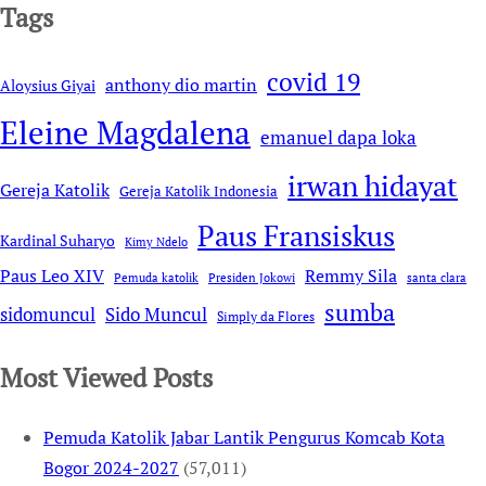
Tags
covid 19
anthony dio martin
Aloysius Giyai
Eleine Magdalena
emanuel dapa loka
irwan hidayat
Gereja Katolik
Gereja Katolik Indonesia
Paus Fransiskus
Kardinal Suharyo
Kimy Ndelo
Remmy Sila
Paus Leo XIV
Pemuda katolik
Presiden Jokowi
santa clara
sumba
sidomuncul
Sido Muncul
Simply da Flores
Most Viewed Posts
Pemuda Katolik Jabar Lantik Pengurus Komcab Kota
Bogor 2024-2027
(57,011)