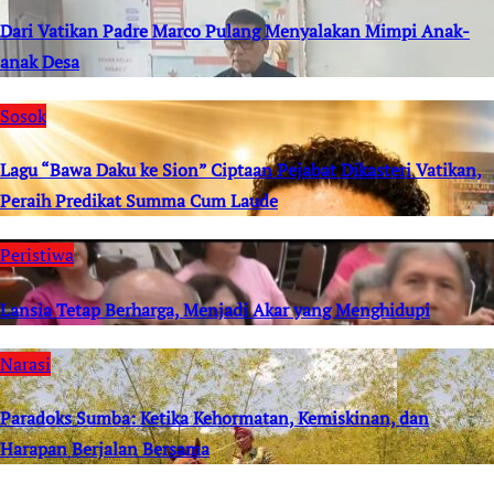
Dari Vatikan Padre Marco Pulang Menyalakan Mimpi Anak-
anak Desa
Sosok
Lagu “Bawa Daku ke Sion” Ciptaan Pejabat Dikasteri Vatikan,
Peraih Predikat Summa Cum Laude
Peristiwa
Lansia Tetap Berharga, Menjadi Akar yang Menghidupi
Narasi
Paradoks Sumba: Ketika Kehormatan, Kemiskinan, dan
Harapan Berjalan Bersama