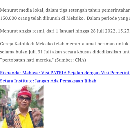
Menurut media lokal, dalam tiga setengah tahun pemerintaha
130.000 orang telah dibunuh di Meksiko. Dalam periode yang 
Menurut angka resmi, dari 1 Januari hingga 28 Juli 2022, 15.
Gereja Katolik di Meksiko telah meminta umat beriman untuk
selama bulan Juli. 31 Juli akan secara khusus didedikasikan u
“pertobatan hati mereka.” (Sumber: CNA)
Risnandar Mahiwa: Visi PATRIA Sejalan dengan Visi Pemerin
Post
Setara Institute: Jangan Ada Pemaksaan Jilbab
navigation