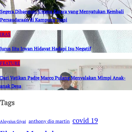
Segera Dibangun: Umma Karara yang Menyatukan Kembali
Persaudaraan di Kampung Tossi
IRAS
Jurus Jitu Irwan Hidayat Hadapi Isu Negatif
FEATURE
Dari Vatikan Padre Marco Pulang Menyalakan Mimpi Anak-
anak Desa
Tags
covid 19
anthony dio martin
Aloysius Giyai