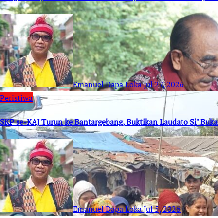
Emanuel Dapa Loka
Jul 27, 2026
Peristiwa
SKP se-KAJ Turun ke Bantargebang, Buktikan Laudato Si’ Buk
Emanuel Dapa Loka
Jul 5, 2026