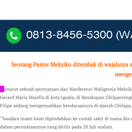
Seorang Pastor Meksiko ditembak di wajahnya sek
mengen
M
enurut sebuah pernyataan dari Konferensi Waligereja Meksiko,
Gerard Maria Majella di kota Iguala, di Keuskupan Chilpancingo
Filipe sedang mengemudikan kendaraannya di daerah Chilapa, 
“Saudara imam kami dipindahkan ke rumah sakit di mana dia di
dalam pernyataannya yang dirilis pada 28 Juli malam.