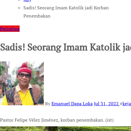
Sadis! Seorang Imam Katolik jadi Korban
Penembakan
Peristiwa
Sadis! Seorang Imam Katolik j
By
Emanuel Dapa Loka
Jul 31, 2022
#
kej
Pastor Felipe Vélez Jiménez, korban penembakan. (ist)