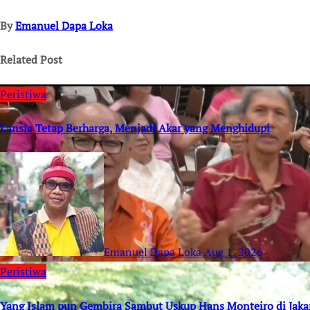
By
Emanuel Dapa Loka
Related Post
Peristiwa
Lansia Tetap Berharga, Menjadi Akar yang Menghidupi
Emanuel Dapa Loka
Aug 1, 2026
Peristiwa
Yang Islam pun Gembira Sambut Uskup Hans Monteiro di Jaka