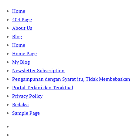
Skip
Home
to
404 Page
content
About Us
Blog
Home
Home Page
My Blog
Newsletter Subscription
Pengampunan dengan Syarat itu, Tidak Membebaskan
Portal Terkini dan Teraktual
Privacy Policy
Redaksi
Sample Page