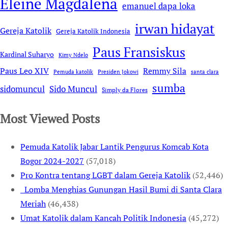
Eleine Magdalena
emanuel dapa loka
irwan hidayat
Gereja Katolik
Gereja Katolik Indonesia
Paus Fransiskus
Kardinal Suharyo
Kimy Ndelo
Remmy Sila
Paus Leo XIV
Pemuda katolik
Presiden Jokowi
santa clara
sumba
sidomuncul
Sido Muncul
Simply da Flores
Most Viewed Posts
Pemuda Katolik Jabar Lantik Pengurus Komcab Kota
Bogor 2024-2027
(57,018)
Pro Kontra tentang LGBT dalam Gereja Katolik
(52,446)
Lomba Menghias Gunungan Hasil Bumi di Santa Clara
Meriah
(46,438)
Umat Katolik dalam Kancah Politik Indonesia
(45,272)