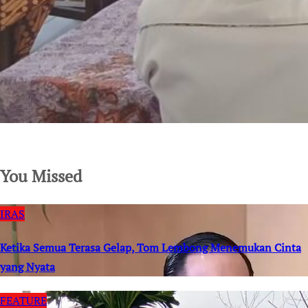
SuarNews.com
You Missed
IRAS
Ketika Semua Terasa Gelap, Tom Lembong Menemukan Cinta
yang Nyata
FEATURE