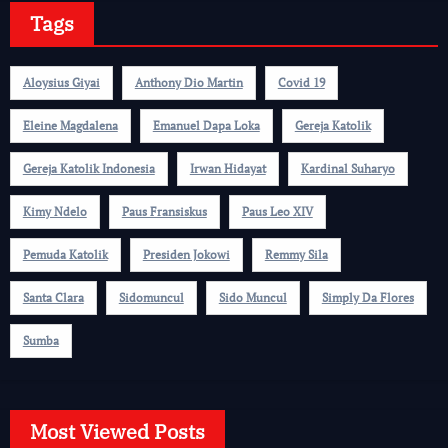
Tags
Aloysius Giyai
Anthony Dio Martin
Covid 19
Eleine Magdalena
Emanuel Dapa Loka
Gereja Katolik
Gereja Katolik Indonesia
Irwan Hidayat
Kardinal Suharyo
Kimy Ndelo
Paus Fransiskus
Paus Leo XIV
Pemuda Katolik
Presiden Jokowi
Remmy Sila
Santa Clara
Sidomuncul
Sido Muncul
Simply Da Flores
Sumba
Most Viewed Posts