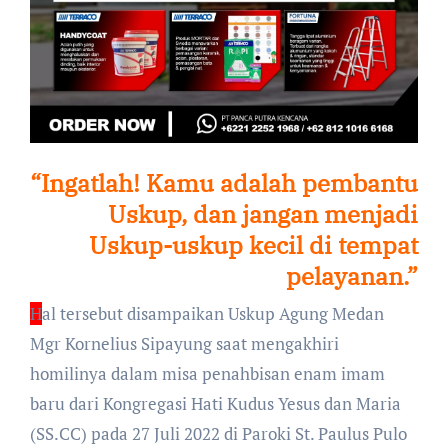
“Ingatlah! Kamu adalah pembantu
Uskup, dan jangan menjadi
Uskup-uskup kecil di tempat
pelayanan.”
H
al tersebut disampaikan Uskup Agung Medan
Mgr Kornelius Sipayung saat mengakhiri
homilinya dalam misa penahbisan enam imam
baru dari Kongregasi Hati Kudus Yesus dan Maria
(SS.CC) pada 27 Juli 2022 di Paroki St. Paulus Pulo