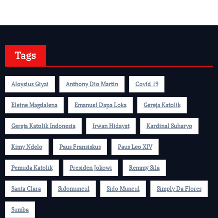
Tags
Aloysius Giyai
Anthony Dio Martin
Covid 19
Eleine Magdalena
Emanuel Dapa Loka
Gereja Katolik
Gereja Katolik Indonesia
Irwan Hidayat
Kardinal Suharyo
Kimy Ndelo
Paus Fransiskus
Paus Leo XIV
Pemuda Katolik
Presiden Jokowi
Remmy Sila
Santa Clara
Sidomuncul
Sido Muncul
Simply Da Flores
Sumba