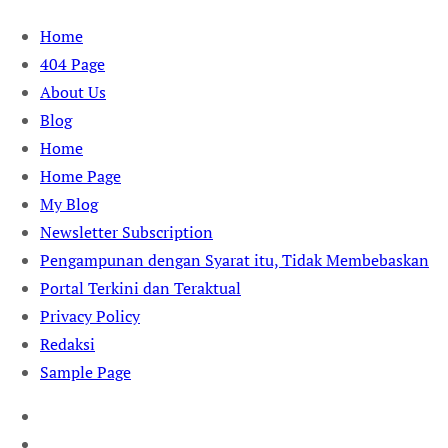
Skip
Home
to
404 Page
content
About Us
Blog
Home
Home Page
My Blog
Newsletter Subscription
Pengampunan dengan Syarat itu, Tidak Membebaskan
Portal Terkini dan Teraktual
Privacy Policy
Redaksi
Sample Page