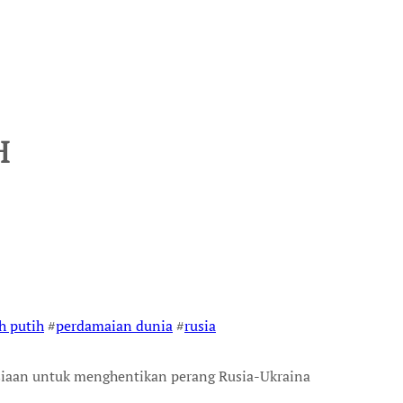
H
h putih
#
perdamaian dunia
#
rusia
siaan untuk menghentikan perang Rusia-Ukraina