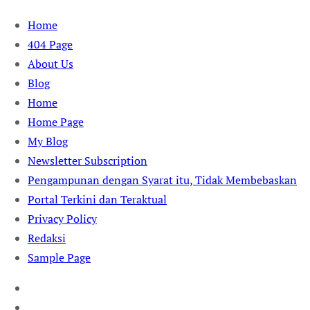
Skip
Home
to
404 Page
content
About Us
Blog
Home
Home Page
My Blog
Newsletter Subscription
Pengampunan dengan Syarat itu, Tidak Membebaskan
Portal Terkini dan Teraktual
Privacy Policy
Redaksi
Sample Page