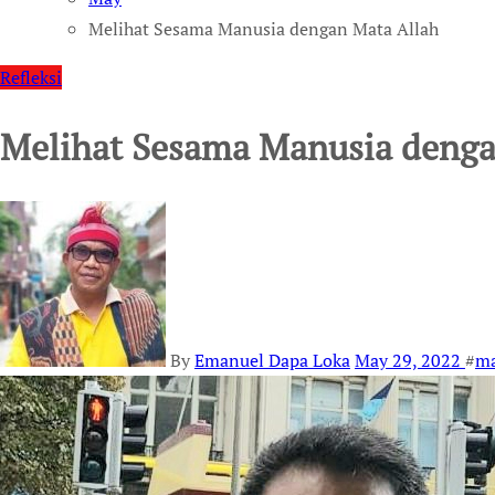
Melihat Sesama Manusia dengan Mata Allah
Refleksi
Melihat Sesama Manusia denga
By
Emanuel Dapa Loka
May 29, 2022
#
ma