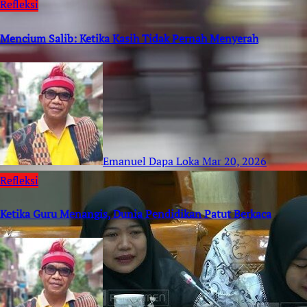
Refleksi
Mencium Salib: Ketika Kasih Tidak Pernah Menyerah
Emanuel Dapa Loka
Mar 20, 2026
Refleksi
Ketika Guru Menangis, Dunia Pendidikan Patut Berkaca