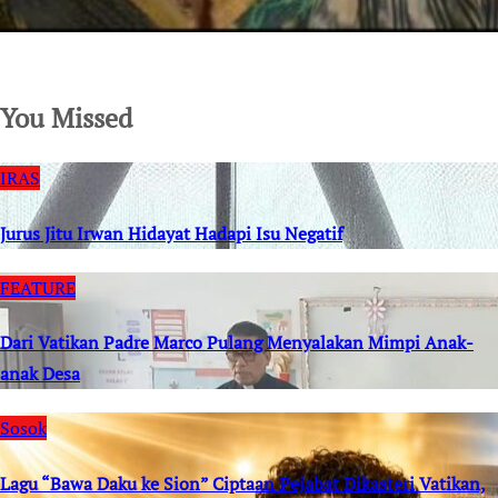
SuarNews.com
You Missed
IRAS
Jurus Jitu Irwan Hidayat Hadapi Isu Negatif
FEATURE
Dari Vatikan Padre Marco Pulang Menyalakan Mimpi Anak-
anak Desa
Sosok
Lagu “Bawa Daku ke Sion” Ciptaan Pejabat Dikasteri Vatikan,