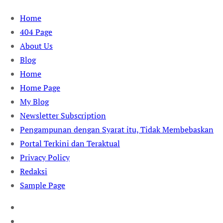
Skip
Home
to
404 Page
content
About Us
Blog
Home
Home Page
My Blog
Newsletter Subscription
Pengampunan dengan Syarat itu, Tidak Membebaskan
Portal Terkini dan Teraktual
Privacy Policy
Redaksi
Sample Page