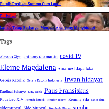
Peraih Predikat Summa Cum Laude
Peristiwa
Lansia Tetap Berharga, Menjadi Akar yang Menghidupi
Tags
covid 19
anthony dio martin
Aloysius Giyai
Eleine Magdalena
emanuel dapa loka
irwan hidayat
Gereja Katolik
Gereja Katolik Indonesia
Paus Fransiskus
Kardinal Suharyo
Kimy Ndelo
Remmy Sila
Paus Leo XIV
Pemuda katolik
Presiden Jokowi
santa clara
sumba
sidomuncul
Sido Muncul
Simply da Flores