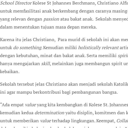
School Director
Kolese St Johannes Berchmans, Christiano Alf
untuk memfasilitasi anak berkembang dengan caranya masin
yang relevan dengan
passion
atau bakat anak. Sekolah menye
dalam menentukan tujuan masa depan mereka.
Karena itu jelas Christiano, Para murid di sekolah ini akan me
untuk
do something.
Kemudian miliki
holistically relevant
arti
dengan kebutuhan, minat dan bakat anak. Serta memiliki
spiri
hanya mengajarkan
skill
, melainkan juga membangun spirit u
kebaikan.
Sekolah tersebut jelas Christiano akan menjadi sekolah Katol
ini agar mampu berkontribusi bagi pembangunan bangsa.
“Ada empat
value
yang kita kembangkan di Kolese St. Johanne
kemudian kedua
determination
yaitu disiplin, komitmen dan k
untuk memberikan
value
terhadap lingkungan. Keempat,
Colla