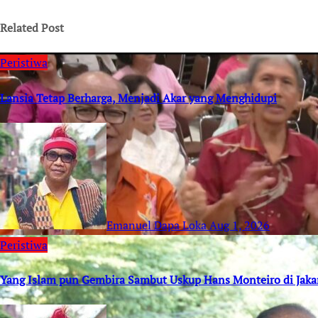
Related Post
Peristiwa
Lansia Tetap Berharga, Menjadi Akar yang Menghidupi
Emanuel Dapa Loka
Aug 1, 2026
Peristiwa
Yang Islam pun Gembira Sambut Uskup Hans Monteiro di Jaka