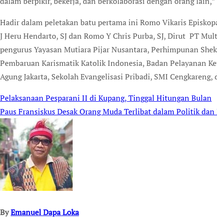
dalam berpikir, bekerja, dan berkolaborasi dengan orang lain,
Hadir dalam peletakan batu pertama ini Romo Vikaris Episkop
J Heru Hendarto, SJ dan Romo Y Chris Purba, SJ, Dirut PT Mul
pengurus Yayasan Mutiara Pijar Nusantara, Perhimpunan Shek
Pembaruan Karismatik Katolik Indonesia, Badan Pelayanan K
Agung Jakarta, Sekolah Evangelisasi Pribadi, SMI Cengkareng, d
Pelaksanaan Pesparani II di Kupang, Tinggal Hitungan Bulan
Post
Paus Fransiskus Desak Orang Muda Terlibat dalam Politik da
navigation
By
Emanuel Dapa Loka