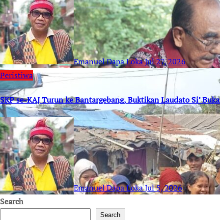
Emanuel Dapa Loka
Jul 27, 2026
Peristiwa
SKP se-KAJ Turun ke Bantargebang, Buktikan Laudato Si’ Buk
Emanuel Dapa Loka
Jul 5, 2026
Search
Search