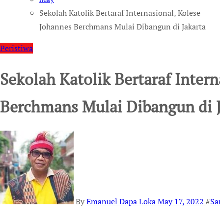
Sekolah Katolik Bertaraf Internasional, Kolese
Johannes Berchmans Mulai Dibangun di Jakarta
Peristiwa
Sekolah Katolik Bertaraf Inter
Berchmans Mulai Dibangun di J
By
Emanuel Dapa Loka
May 17, 2022
#
Sa