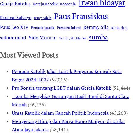
irwan hidayat
Gereja Katolik
Gereja Katolik Indonesia
Paus Fransiskus
Kardinal Suharyo
Kimy Ndelo
Remmy Sila
Paus Leo XIV
Pemuda katolik
Presiden Jokowi
santa clara
sumba
sidomuncul
Sido Muncul
Simply da Flores
Most Viewed Posts
Pemuda Katolik Jabar Lantik Pengurus Komcab Kota
Bogor 2024-2027
(57,016)
Pro Kontra tentang LGBT dalam Gereja Katolik
(52,444)
Lomba Menghias Gunungan Hasil Bumi di Santa Clara
Meriah
(46,436)
Umat Katolik dalam Kancah Politik Indonesia
(45,269)
Mengenang Hidup dan Karya Romo Mangun di Unika
Atma Jaya Jakarta
(38,141)