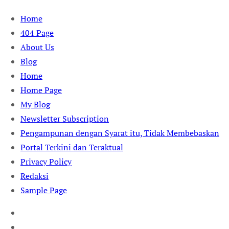
Skip
Home
to
404 Page
content
About Us
Blog
Home
Home Page
My Blog
Newsletter Subscription
Pengampunan dengan Syarat itu, Tidak Membebaskan
Portal Terkini dan Teraktual
Privacy Policy
Redaksi
Sample Page