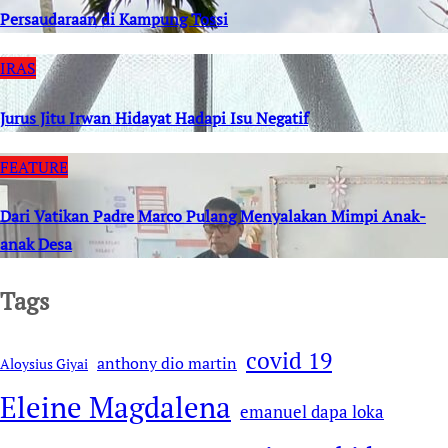
Persaudaraan di Kampung Tossi
IRAS
Jurus Jitu Irwan Hidayat Hadapi Isu Negatif
FEATURE
Dari Vatikan Padre Marco Pulang Menyalakan Mimpi Anak-
anak Desa
Tags
covid 19
anthony dio martin
Aloysius Giyai
Eleine Magdalena
emanuel dapa loka