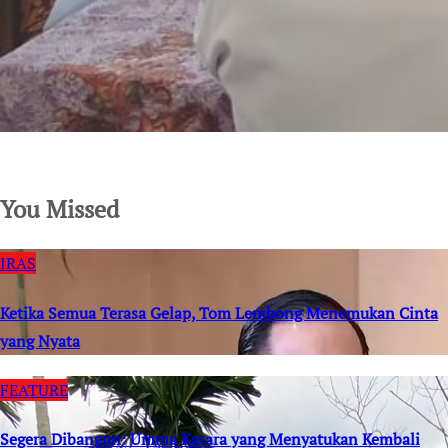
SuarNews.com
You Missed
IRAS
Ketika Semua Terasa Gelap, Tom Lembong Menemukan Cinta
yang Nyata
FEATURE
Segera Dibangun: Umma Karara yang Menyatukan Kembali