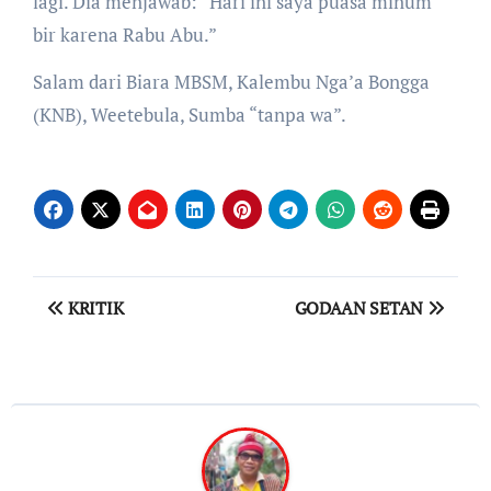
lagi. Dia menjawab: “Hari ini saya puasa minum
bir karena Rabu Abu.”
Salam dari Biara MBSM, Kalembu Nga’a Bongga
(KNB), Weetebula, Sumba “tanpa wa”.
Post
KRITIK
GODAAN SETAN
navigation