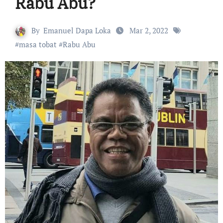
Rabu Abu?
By
Emanuel Dapa Loka
Mar 2, 2022
#
masa tobat
#
Rabu Abu