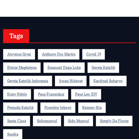
Tags
Aloysius Giyai
Anthony Dio Martin
Covid 19
Eleine Magdalena
Emanuel Dapa Loka
Gereja Katolik
Gereja Katolik Indonesia
Irwan Hidayat
Kardinal Suharyo
Kimy Ndelo
Paus Fransiskus
Paus Leo XIV
Pemuda Katolik
Presiden Jokowi
Remmy Sila
Santa Clara
Sidomuncul
Sido Muncul
Simply Da Flores
Sumba