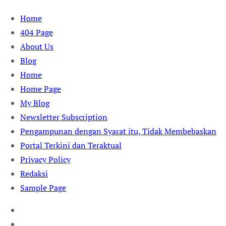
Skip
Home
to
404 Page
content
About Us
Blog
Home
Home Page
My Blog
Newsletter Subscription
Pengampunan dengan Syarat itu, Tidak Membebaskan
Portal Terkini dan Teraktual
Privacy Policy
Redaksi
Sample Page