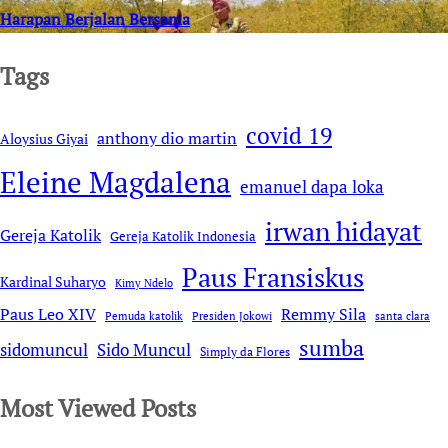
Harapan Berjalan Bersama
Tags
covid 19
anthony dio martin
Aloysius Giyai
Eleine Magdalena
emanuel dapa loka
irwan hidayat
Gereja Katolik
Gereja Katolik Indonesia
Paus Fransiskus
Kardinal Suharyo
Kimy Ndelo
Remmy Sila
Paus Leo XIV
Pemuda katolik
Presiden Jokowi
santa clara
sumba
sidomuncul
Sido Muncul
Simply da Flores
Most Viewed Posts