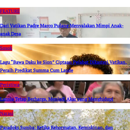
FEATURE
Dari Vatikan Padre Marco Pulang Menyalakan Mimpi Anak-
anak Desa
Sosok
Lagu “Bawa Daku ke Sion” Ciptaan Pejabat Dikasteri Vatikan,
Peraih Predikat Summa Cum Laude
Peristiwa
Lansia Tetap Berharga, Menjadi Akar yang Menghidupi
Narasi
Paradoks Sumba: Ketika Kehormatan, Kemiskinan, dan