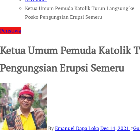
Ketua Umum Pemuda Katolik Turun Langsung ke
Posko Pengungsian Erupsi Semeru
Peristiwa
Ketua Umum Pemuda Katolik T
Pengungsian Erupsi Semeru
By
Emanuel Dapa Loka
Dec 14, 2021
#
Gu