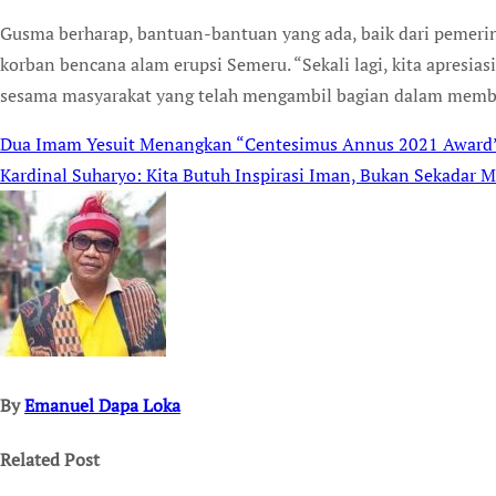
Gusma berharap, bantuan-bantuan yang ada, baik dari pemer
korban bencana alam erupsi Semeru. “Sekali lagi, kita apresia
sesama masyarakat yang telah mengambil bagian dalam memba
Dua Imam Yesuit Menangkan “Centesimus Annus 2021 Award” u
Post
Kardinal Suharyo: Kita Butuh Inspirasi Iman, Bukan Sekadar M
navigation
By
Emanuel Dapa Loka
Related Post