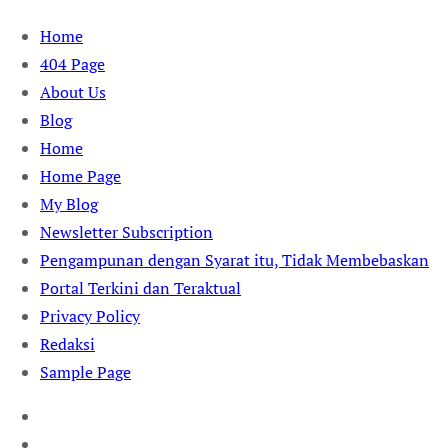
Skip
Home
to
404 Page
content
About Us
Blog
Home
Home Page
My Blog
Newsletter Subscription
Pengampunan dengan Syarat itu, Tidak Membebaskan
Portal Terkini dan Teraktual
Privacy Policy
Redaksi
Sample Page