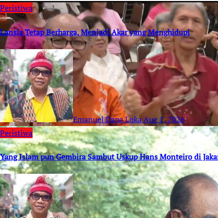
Peristiwa
Lansia Tetap Berharga, Menjadi Akar yang Menghidupi
Emanuel Dapa Loka
Aug 1, 2026
Peristiwa
Yang Islam pun Gembira Sambut Uskup Hans Monteiro di Jaka