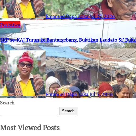
Emanuel Dapa Loka
Jul 27, 2026
Peristiwa
SKP se-KAJ Turun ke Bantargebang, Buktikan Laudato Si’ Buk
Emanuel Dapa Loka
Jul 5, 2026
Search
Search
Most Viewed Posts