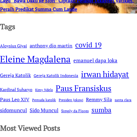
Lagu “Bawa Daku ke Sion” Ciptaan Pejabat Dikasteri Vatikan,
Peraih Predikat Summa Cum Laude
Tags
covid 19
anthony dio martin
Aloysius Giyai
Eleine Magdalena
emanuel dapa loka
irwan hidayat
Gereja Katolik
Gereja Katolik Indonesia
Paus Fransiskus
Kardinal Suharyo
Kimy Ndelo
Remmy Sila
Paus Leo XIV
Pemuda katolik
Presiden Jokowi
santa clara
sumba
sidomuncul
Sido Muncul
Simply da Flores
Most Viewed Posts