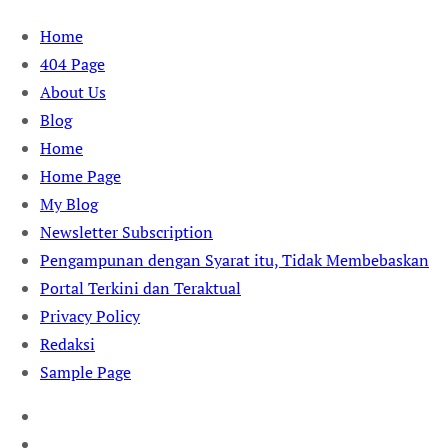
Skip
Home
to
404 Page
content
About Us
Blog
Home
Home Page
My Blog
Newsletter Subscription
Pengampunan dengan Syarat itu, Tidak Membebaskan
Portal Terkini dan Teraktual
Privacy Policy
Redaksi
Sample Page