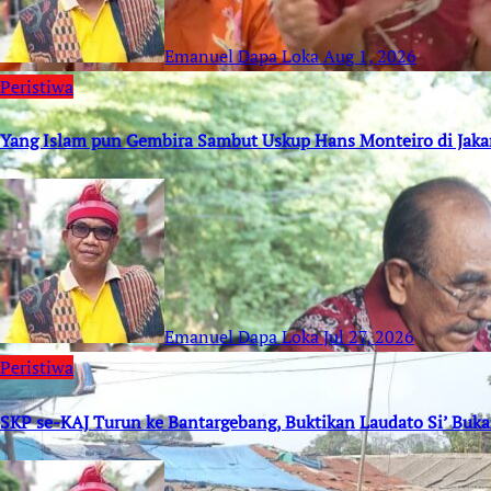
Emanuel Dapa Loka
Aug 1, 2026
Peristiwa
Yang Islam pun Gembira Sambut Uskup Hans Monteiro di Jaka
Emanuel Dapa Loka
Jul 27, 2026
Peristiwa
SKP se-KAJ Turun ke Bantargebang, Buktikan Laudato Si’ Buk