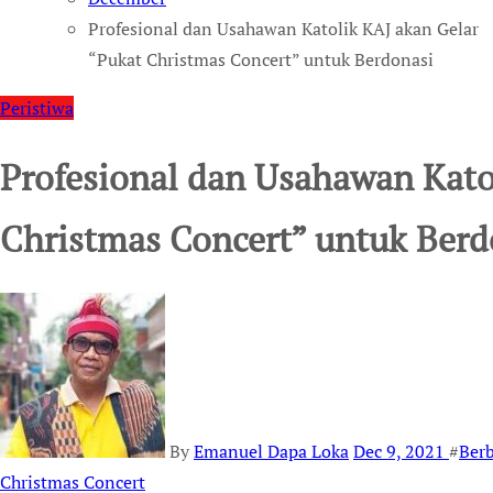
Profesional dan Usahawan Katolik KAJ akan Gelar
“Pukat Christmas Concert” untuk Berdonasi
Peristiwa
Profesional dan Usahawan Kato
Christmas Concert” untuk Berd
By
Emanuel Dapa Loka
Dec 9, 2021
#
Berb
Christmas Concert