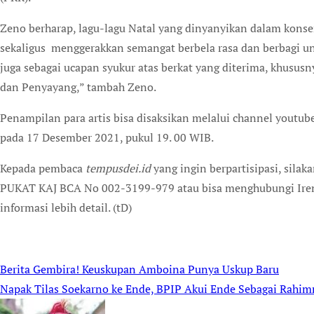
Zeno berharap, lagu-lagu Natal yang dinyanyikan dalam konser
sekaligus menggerakkan semangat berbela rasa dan berbagi u
juga sebagai ucapan syukur atas berkat yang diterima, khusus
dan Penyayang,” tambah Zeno.
Penampilan para artis bisa disaksikan melalui channel you
pada 17 Desember 2021, pukul 19. 00 WIB.
Kepada pembaca
tempusdei.id
yang ingin berpartisipasi, sila
PUKAT KAJ BCA No 002-3199-979 atau bisa menghubungi Ire
informasi lebih detail. (tD)
Berita Gembira! Keuskupan Amboina Punya Uskup Baru
Post
Napak Tilas Soekarno ke Ende, BPIP Akui Ende Sebagai Rahim
navigation