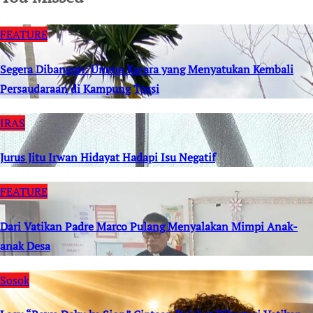
FEATURE
Segera Dibangun: Umma Karara yang Menyatukan Kembali
Persaudaraan di Kampung Tossi
IRAS
Jurus Jitu Irwan Hidayat Hadapi Isu Negatif
FEATURE
Dari Vatikan Padre Marco Pulang Menyalakan Mimpi Anak-
anak Desa
Sosok