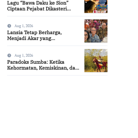
Lagu “Bawa Daku ke Sion”
Ciptaan Pejabat Dikasteri
Vatikan, Peraih Predikat
Summa Cum Laude
Aug 1, 2026
Lansia Tetap Berharga,
Menjadi Akar yang
Menghidupi
Aug 1, 2026
Paradoks Sumba: Ketika
Kehormatan, Kemiskinan, dan
Harapan Berjalan Bersama
SuarNews.com