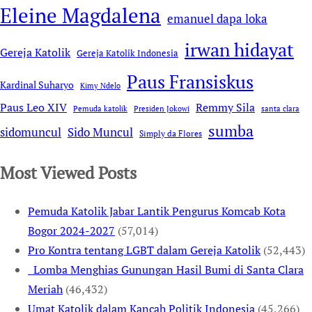
Eleine Magdalena
emanuel dapa loka
irwan hidayat
Gereja Katolik
Gereja Katolik Indonesia
Paus Fransiskus
Kardinal Suharyo
Kimy Ndelo
Remmy Sila
Paus Leo XIV
Pemuda katolik
Presiden Jokowi
santa clara
sumba
sidomuncul
Sido Muncul
Simply da Flores
Most Viewed Posts
Pemuda Katolik Jabar Lantik Pengurus Komcab Kota
Bogor 2024-2027
(57,014)
Pro Kontra tentang LGBT dalam Gereja Katolik
(52,443)
Lomba Menghias Gunungan Hasil Bumi di Santa Clara
Meriah
(46,432)
Umat Katolik dalam Kancah Politik Indonesia
(45,266)