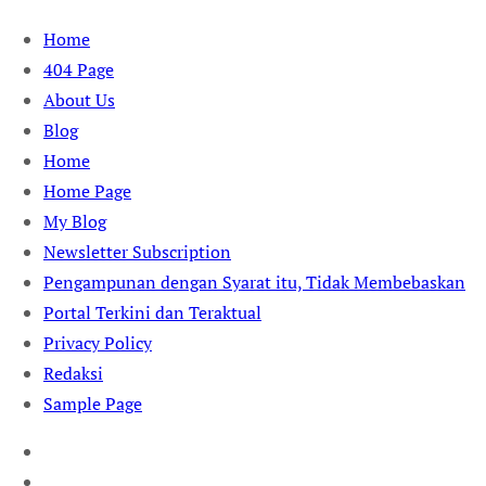
Skip
Home
to
404 Page
content
About Us
Blog
Home
Home Page
My Blog
Newsletter Subscription
Pengampunan dengan Syarat itu, Tidak Membebaskan
Portal Terkini dan Teraktual
Privacy Policy
Redaksi
Sample Page