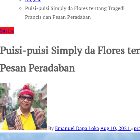
Puisi-puisi Simply da Flores tentang Tragedi
Prancis dan Pesan Peradaban
Sastra
Puisi-puisi Simply da Flores te
Pesan Peradaban
By
Emanuel Dapa Loka
Aug 10, 2021
#
pr