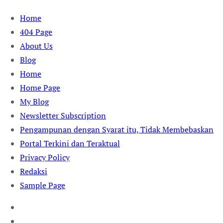
Skip
Home
to
404 Page
content
About Us
Blog
Home
Home Page
My Blog
Newsletter Subscription
Pengampunan dengan Syarat itu, Tidak Membebaskan
Portal Terkini dan Teraktual
Privacy Policy
Redaksi
Sample Page