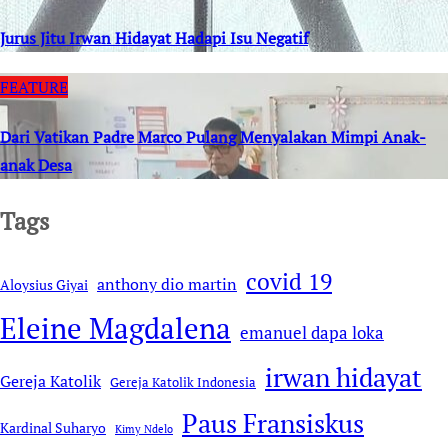
Jurus Jitu Irwan Hidayat Hadapi Isu Negatif
FEATURE
Dari Vatikan Padre Marco Pulang Menyalakan Mimpi Anak-
anak Desa
Tags
covid 19
anthony dio martin
Aloysius Giyai
Eleine Magdalena
emanuel dapa loka
irwan hidayat
Gereja Katolik
Gereja Katolik Indonesia
Paus Fransiskus
Kardinal Suharyo
Kimy Ndelo