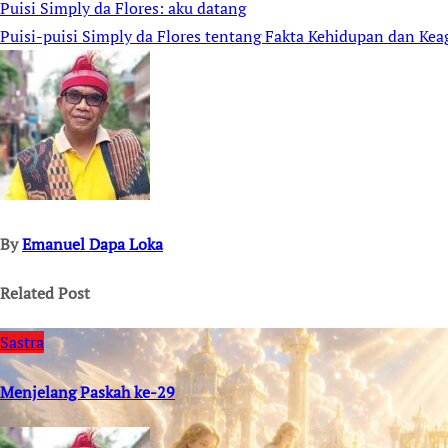
Puisi Simply da Flores: aku datang
Post
Puisi-puisi Simply da Flores tentang Fakta Kehidupan dan K
navigation
By
Emanuel Dapa Loka
Related Post
Sastra
Menjelang Paskah ke-29