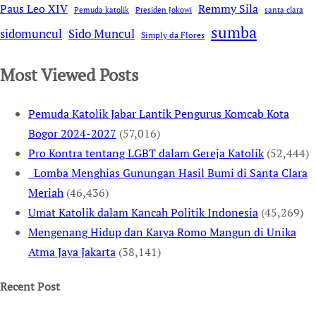
Remmy Sila
Paus Leo XIV
Pemuda katolik
Presiden Jokowi
santa clara
sumba
sidomuncul
Sido Muncul
Simply da Flores
Most Viewed Posts
Pemuda Katolik Jabar Lantik Pengurus Komcab Kota
Bogor 2024-2027
(57,016)
Pro Kontra tentang LGBT dalam Gereja Katolik
(52,444)
Lomba Menghias Gunungan Hasil Bumi di Santa Clara
Meriah
(46,436)
Umat Katolik dalam Kancah Politik Indonesia
(45,269)
Mengenang Hidup dan Karya Romo Mangun di Unika
Atma Jaya Jakarta
(38,141)
Recent Post