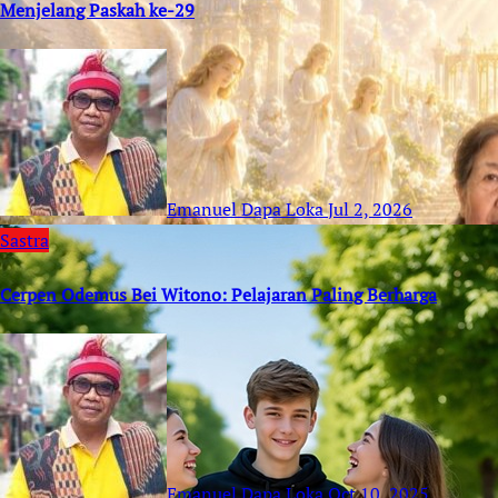
Menjelang Paskah ke-29
Emanuel Dapa Loka
Jul 2, 2026
Sastra
Cerpen Odemus Bei Witono: Pelajaran Paling Berharga
Emanuel Dapa Loka
Oct 10, 2025