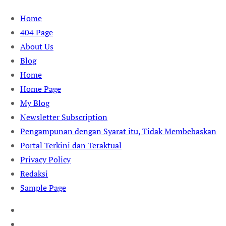
Skip
Home
to
404 Page
content
About Us
Blog
Home
Home Page
My Blog
Newsletter Subscription
Pengampunan dengan Syarat itu, Tidak Membebaskan
Portal Terkini dan Teraktual
Privacy Policy
Redaksi
Sample Page