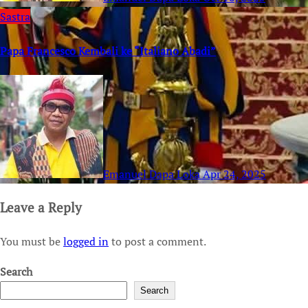
Sastra
Papa Francesco Kembali ke “Italiano Abadi”
Emanuel Dapa Loka
Apr 24, 2025
Leave a Reply
You must be
logged in
to post a comment.
Search
Search