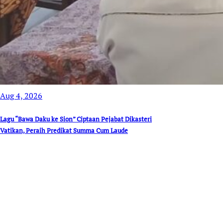
Aug 4, 2026
Lagu “Bawa Daku ke Sion” Ciptaan Pejabat Dikasteri
Vatikan, Peraih Predikat Summa Cum Laude