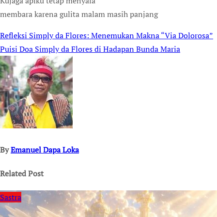
Kujaga apiku tetap menyala
membara karena gulita malam masih panjang
Refleksi Simply da Flores: Menemukan Makna “Via Dolorosa”
Post
Puisi Doa Simply da Flores di Hadapan Bunda Maria
navigation
By
Emanuel Dapa Loka
Related Post
Sastra