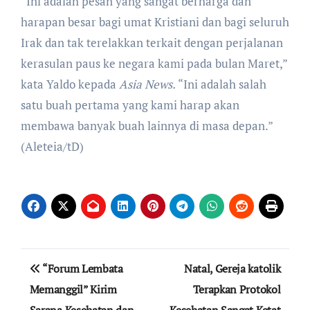
“Ini adalah pesan yang sangat berharga dan
harapan besar bagi umat Kristiani dan bagi seluruh
Irak dan tak terelakkan terkait dengan perjalanan
kerasulan paus ke negara kami pada bulan Maret,”
kata Yaldo kepada
Asia News.
“Ini adalah salah
satu buah pertama yang kami harap akan
membawa banyak buah lainnya di masa depan.”
(Aleteia/tD)
Post
“Forum Lembata
Natal, Gereja katolik
navigation
Memanggil” Kirim
Terapkan Protokol
Sarana Kesehatan dan
Kesehatan Sangat Ketat