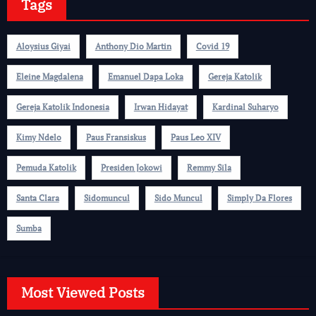
Tags
Aloysius Giyai
Anthony Dio Martin
Covid 19
Eleine Magdalena
Emanuel Dapa Loka
Gereja Katolik
Gereja Katolik Indonesia
Irwan Hidayat
Kardinal Suharyo
Kimy Ndelo
Paus Fransiskus
Paus Leo XIV
Pemuda Katolik
Presiden Jokowi
Remmy Sila
Santa Clara
Sidomuncul
Sido Muncul
Simply Da Flores
Sumba
Most Viewed Posts