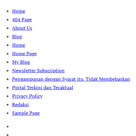
Skip
Home
to
404 Page
content
About Us
Blog
Home
Home Page
My Blog
Newsletter Subscription
Pengampunan dengan Syarat itu, Tidak Membebaskan
Portal Terkini dan Teraktual
Privacy Policy
Redaksi
Sample Page