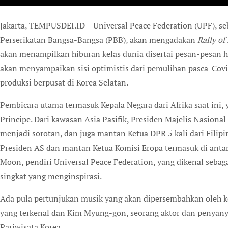
Jakarta, TEMPUSDEI.ID – Universal Peace Federation (UPF), sebuah LSM berstatus konsultatif umum dengan
Perserikatan Bangsa-Bangsa (PBB), akan mengadakan
Rally of
akan menampilkan hiburan kelas dunia disertai pesan-pesan 
akan menyampaikan sisi optimistis dari pemulihan pasca-Covid
produksi berpusat di Korea Selatan.
Pembicara utama termasuk Kepala Negara dari Afrika saat ini, 
Principe. Dari kawasan Asia Pasifik, Presiden Majelis Nasion
menjadi sorotan, dan juga mantan Ketua DPR 5 kali dari Filipi
Presiden AS dan mantan Ketua Komisi Eropa termasuk di antara
Moon, pendiri Universal Peace Federation, yang dikenal seb
singkat yang menginspirasi.
Ada pula pertunjukan musik yang akan dipersembahkan oleh k
yang terkenal dan Kim Myung-gon, seorang aktor dan penyany
Pariwisata Korea.