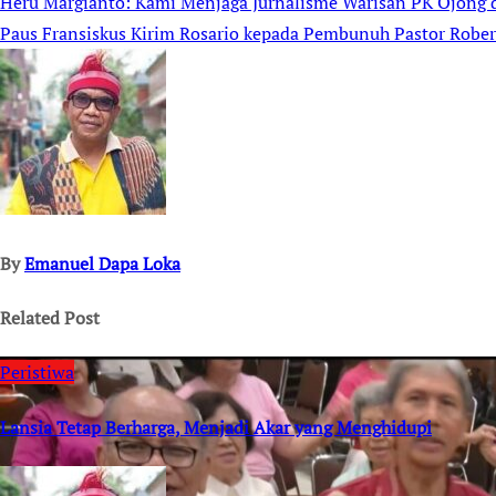
Heru Margianto: Kami Menjaga Jurnalisme Warisan PK Ojong 
Post
Paus Fransiskus Kirim Rosario kepada Pembunuh Pastor Rober
navigation
By
Emanuel Dapa Loka
Related Post
Peristiwa
Lansia Tetap Berharga, Menjadi Akar yang Menghidupi