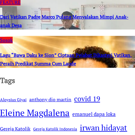
FEATURE
Dari Vatikan Padre Marco Pulang Menyalakan Mimpi Anak-
anak Desa
Sosok
Lagu “Bawa Daku ke Sion” Ciptaan Pejabat Dikasteri Vatikan,
Peraih Predikat Summa Cum Laude
Tags
covid 19
anthony dio martin
Aloysius Giyai
Eleine Magdalena
emanuel dapa loka
irwan hidayat
Gereja Katolik
Gereja Katolik Indonesia