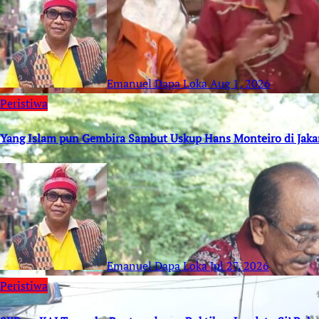
Emanuel Dapa Loka
Aug 1, 2026
Peristiwa
Yang Islam pun Gembira Sambut Uskup Hans Monteiro di Jaka
Emanuel Dapa Loka
Jul 27, 2026
Peristiwa