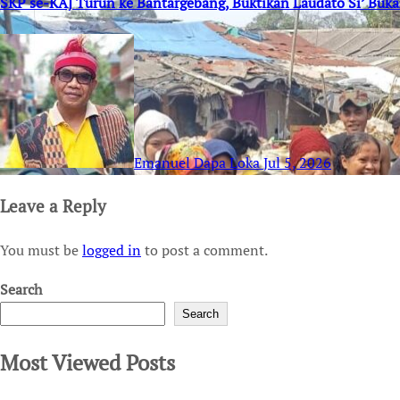
SKP se-KAJ Turun ke Bantargebang, Buktikan Laudato Si’ Buk
Emanuel Dapa Loka
Jul 5, 2026
Leave a Reply
You must be
logged in
to post a comment.
Search
Search
Most Viewed Posts