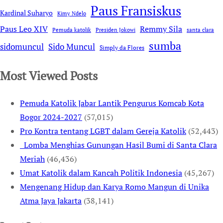
Paus Fransiskus
Kardinal Suharyo
Kimy Ndelo
Remmy Sila
Paus Leo XIV
Pemuda katolik
Presiden Jokowi
santa clara
sumba
sidomuncul
Sido Muncul
Simply da Flores
Most Viewed Posts
Pemuda Katolik Jabar Lantik Pengurus Komcab Kota
Bogor 2024-2027
(57,015)
Pro Kontra tentang LGBT dalam Gereja Katolik
(52,443)
Lomba Menghias Gunungan Hasil Bumi di Santa Clara
Meriah
(46,436)
Umat Katolik dalam Kancah Politik Indonesia
(45,267)
Mengenang Hidup dan Karya Romo Mangun di Unika
Atma Jaya Jakarta
(38,141)