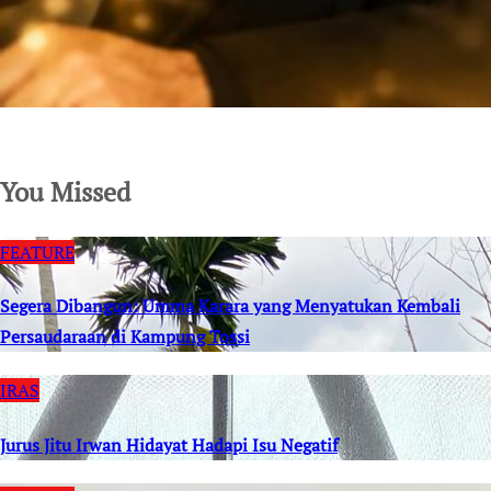
SuarNews.com
You Missed
FEATURE
Segera Dibangun: Umma Karara yang Menyatukan Kembali
Persaudaraan di Kampung Tossi
IRAS
Jurus Jitu Irwan Hidayat Hadapi Isu Negatif