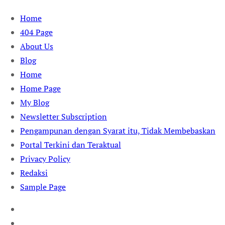
Skip
Home
to
404 Page
content
About Us
Blog
Home
Home Page
My Blog
Newsletter Subscription
Pengampunan dengan Syarat itu, Tidak Membebaskan
Portal Terkini dan Teraktual
Privacy Policy
Redaksi
Sample Page