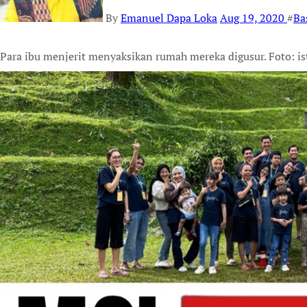
By
Emanuel Dapa Loka
Aug 19, 2020
#
Ba
Para ibu menjerit menyaksikan rumah mereka digusur. Foto: is