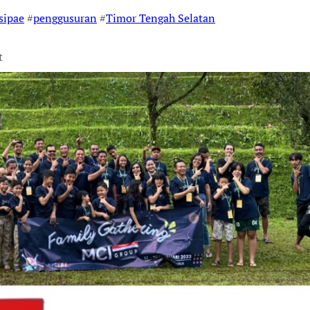
sipae
#
penggusuran
#
Timor Tengah Selatan
t