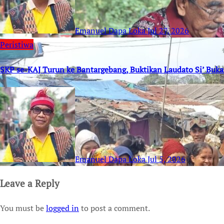
Emanuel Dapa Loka
Jul 27, 2026
Peristiwa
SKP se-KAJ Turun ke Bantargebang, Buktikan Laudato Si’ Buk
Emanuel Dapa Loka
Jul 5, 2026
Leave a Reply
You must be
logged in
to post a comment.