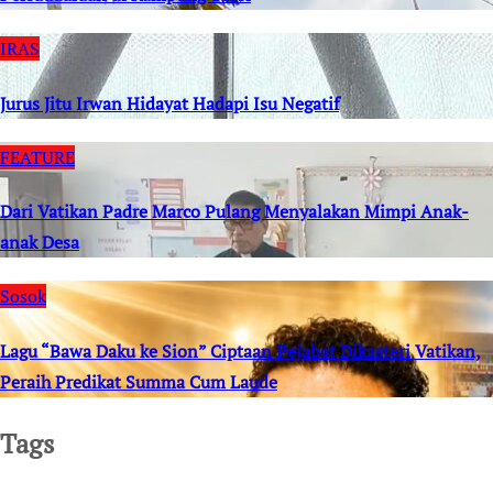
IRAS
Jurus Jitu Irwan Hidayat Hadapi Isu Negatif
FEATURE
Dari Vatikan Padre Marco Pulang Menyalakan Mimpi Anak-
anak Desa
Sosok
Lagu “Bawa Daku ke Sion” Ciptaan Pejabat Dikasteri Vatikan,
Peraih Predikat Summa Cum Laude
Tags