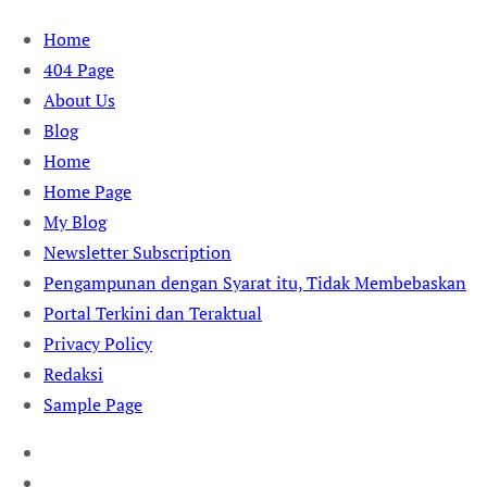
Skip
Home
to
404 Page
content
About Us
Blog
Home
Home Page
My Blog
Newsletter Subscription
Pengampunan dengan Syarat itu, Tidak Membebaskan
Portal Terkini dan Teraktual
Privacy Policy
Redaksi
Sample Page