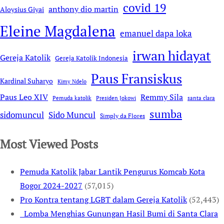
covid 19
anthony dio martin
Aloysius Giyai
Eleine Magdalena
emanuel dapa loka
irwan hidayat
Gereja Katolik
Gereja Katolik Indonesia
Paus Fransiskus
Kardinal Suharyo
Kimy Ndelo
Remmy Sila
Paus Leo XIV
Pemuda katolik
Presiden Jokowi
santa clara
sumba
sidomuncul
Sido Muncul
Simply da Flores
Most Viewed Posts
Pemuda Katolik Jabar Lantik Pengurus Komcab Kota
Bogor 2024-2027
(57,015)
Pro Kontra tentang LGBT dalam Gereja Katolik
(52,443)
Lomba Menghias Gunungan Hasil Bumi di Santa Clara