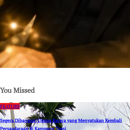
SuarNews.com
You Missed
FEATURE
Segera Dibangun: Umma Karara yang Menyatukan Kembali
Persaudaraan di Kampung Tossi