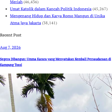
Meriah
(46,436)
Umat Katolik dalam Kancah Politik Indonesia
(45,267)
Mengenang Hidup dan Karya Romo Mangun di Unika
Atma Jaya Jakarta
(38,141)
Recent Post
Aug 7, 2026
Segera Dibangun: Umma Karara yang Menyatukan Kembali Persaudaraan di
Kampung Tossi