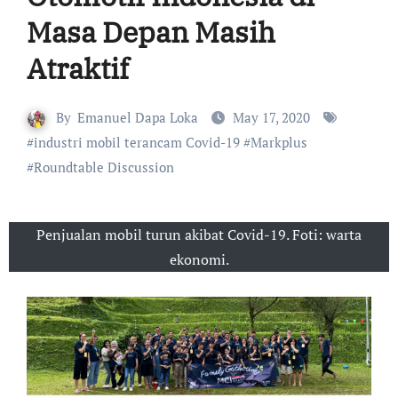
Masa Depan Masih
Atraktif
By
Emanuel Dapa Loka
May 17, 2020
#
industri mobil terancam Covid-19
#
Markplus
#
Roundtable Discussion
Penjualan mobil turun akibat Covid-19. Foti: warta
ekonomi.