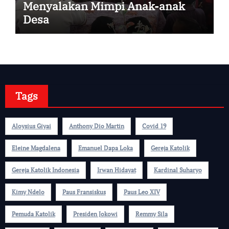
Menyalakan Mimpi Anak-anak
Desa
Tags
Aloysius Giyai
Anthony Dio Martin
Covid 19
Eleine Magdalena
Emanuel Dapa Loka
Gereja Katolik
Gereja Katolik Indonesia
Irwan Hidayat
Kardinal Suharyo
Kimy Ndelo
Paus Fransiskus
Paus Leo XIV
Pemuda Katolik
Presiden Jokowi
Remmy Sila