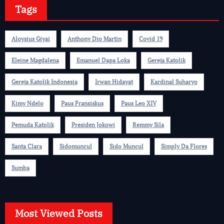
Tags
Aloysius Giyai
Anthony Dio Martin
Covid 19
Eleine Magdalena
Emanuel Dapa Loka
Gereja Katolik
Gereja Katolik Indonesia
Irwan Hidayat
Kardinal Suharyo
Kimy Ndelo
Paus Fransiskus
Paus Leo XIV
Pemuda Katolik
Presiden Jokowi
Remmy Sila
Santa Clara
Sidomuncul
Sido Muncul
Simply Da Flores
Sumba
Most Viewed Posts