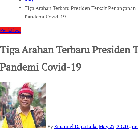
Tiga Arahan Terbaru Presiden Terkait Penanganan
Pandemi Covid-19
Peristiwa
Tiga Arahan Terbaru Presiden 
Pandemi Covid-19
By
Emanuel Dapa Loka
May 27, 2020
#
ne