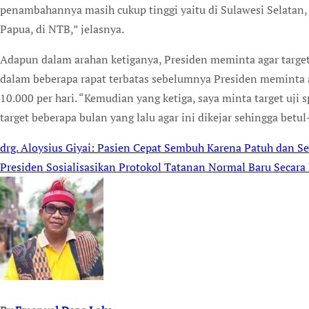
penambahannya masih cukup tinggi yaitu di Sulawesi Selatan, 
Papua, di NTB,” jelasnya.
Adapun dalam arahan ketiganya, Presiden meminta agar target 
dalam beberapa rapat terbatas sebelumnya Presiden meminta 
10.000 per hari. “Kemudian yang ketiga, saya minta target uji
target beberapa bulan yang lalu agar ini dikejar sehingga betu
drg. Aloysius Giyai: Pasien Cepat Sembuh Karena Patuh dan S
Post
Presiden Sosialisasikan Protokol Tatanan Normal Baru Secara
navigation