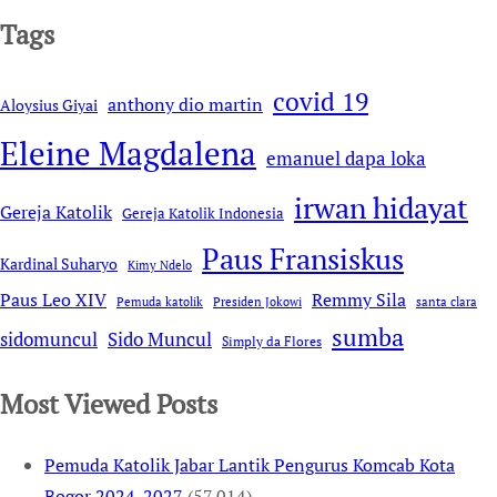
Tags
covid 19
anthony dio martin
Aloysius Giyai
Eleine Magdalena
emanuel dapa loka
irwan hidayat
Gereja Katolik
Gereja Katolik Indonesia
Paus Fransiskus
Kardinal Suharyo
Kimy Ndelo
Remmy Sila
Paus Leo XIV
Pemuda katolik
Presiden Jokowi
santa clara
sumba
sidomuncul
Sido Muncul
Simply da Flores
Most Viewed Posts
Pemuda Katolik Jabar Lantik Pengurus Komcab Kota
Bogor 2024-2027
(57,014)