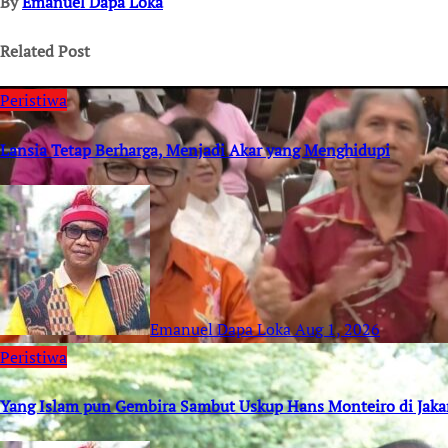
By
Emanuel Dapa Loka
Related Post
Peristiwa
Lansia Tetap Berharga, Menjadi Akar yang Menghidupi
Emanuel Dapa Loka
Aug 1, 2026
Peristiwa
Yang Islam pun Gembira Sambut Uskup Hans Monteiro di Jaka