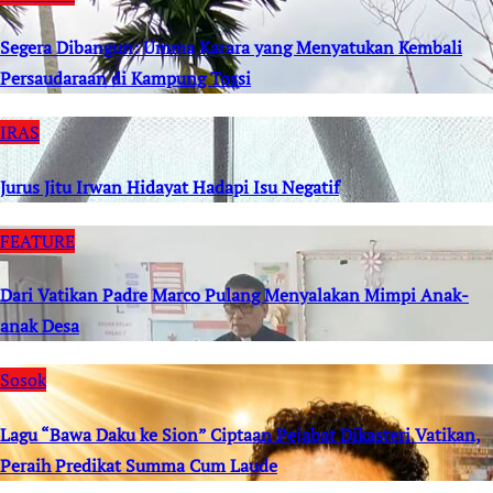
Segera Dibangun: Umma Karara yang Menyatukan Kembali
Persaudaraan di Kampung Tossi
IRAS
Jurus Jitu Irwan Hidayat Hadapi Isu Negatif
FEATURE
Dari Vatikan Padre Marco Pulang Menyalakan Mimpi Anak-
anak Desa
Sosok
Lagu “Bawa Daku ke Sion” Ciptaan Pejabat Dikasteri Vatikan,
Peraih Predikat Summa Cum Laude