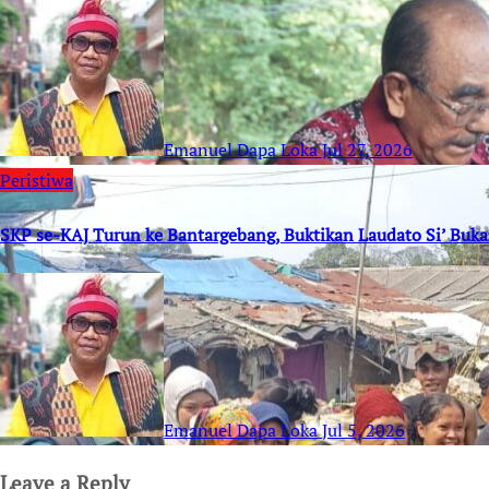
Emanuel Dapa Loka
Jul 27, 2026
Peristiwa
SKP se-KAJ Turun ke Bantargebang, Buktikan Laudato Si’ Buk
Emanuel Dapa Loka
Jul 5, 2026
Leave a Reply