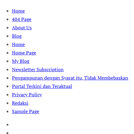
Skip
Home
to
404 Page
content
About Us
Blog
Home
Home Page
My Blog
Newsletter Subscription
Pengampunan dengan Syarat itu, Tidak Membebaskan
Portal Terkini dan Teraktual
Privacy Policy
Redaksi
Sample Page