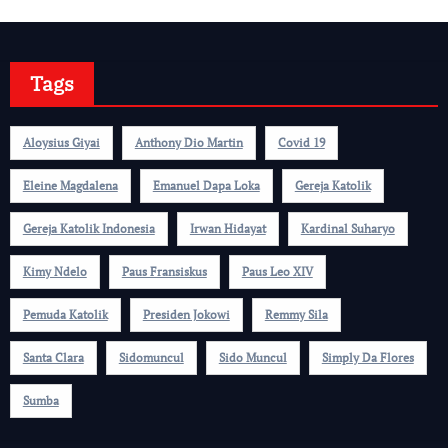
Tags
Aloysius Giyai
Anthony Dio Martin
Covid 19
Eleine Magdalena
Emanuel Dapa Loka
Gereja Katolik
Gereja Katolik Indonesia
Irwan Hidayat
Kardinal Suharyo
Kimy Ndelo
Paus Fransiskus
Paus Leo XIV
Pemuda Katolik
Presiden Jokowi
Remmy Sila
Santa Clara
Sidomuncul
Sido Muncul
Simply Da Flores
Sumba