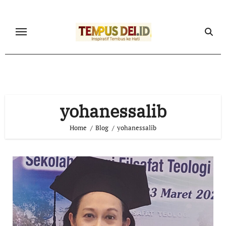
Skip
to
content
yohanessalib
Home
Blog
yohanessalib