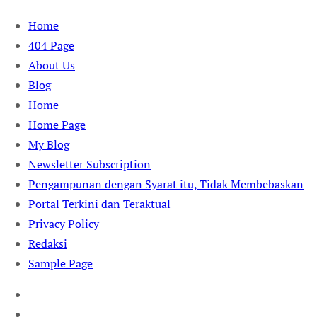
Skip
Home
to
404 Page
content
About Us
Blog
Home
Home Page
My Blog
Newsletter Subscription
Pengampunan dengan Syarat itu, Tidak Membebaskan
Portal Terkini dan Teraktual
Privacy Policy
Redaksi
Sample Page