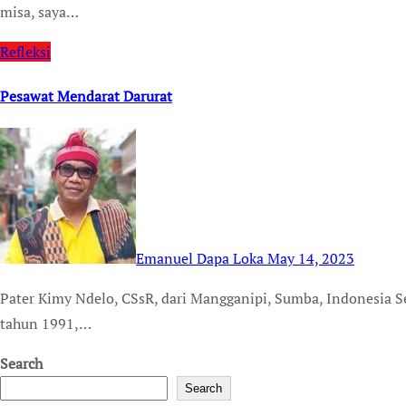
misa, saya…
Refleksi
Pesawat Mendarat Darurat
Emanuel Dapa Loka
May 14, 2023
Pater Kimy Ndelo, CSsR, dari Mangganipi, Sumba, Indonesia Selatan Sebuah pesawat Air Canada, Boeing 767, pada
tahun 1991,…
Search
Search