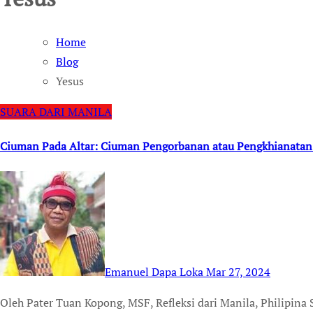
Home
Blog
Yesus
SUARA DARI MANILA
Ciuman Pada Altar: Ciuman Pengorbanan atau Pengkhianatan
Emanuel Dapa Loka
Mar 27, 2024
Oleh Pater Tuan Kopong, MSF, Refleksi dari Manila, Philipina Setiap kali mencium altar sebelum dan sesudah