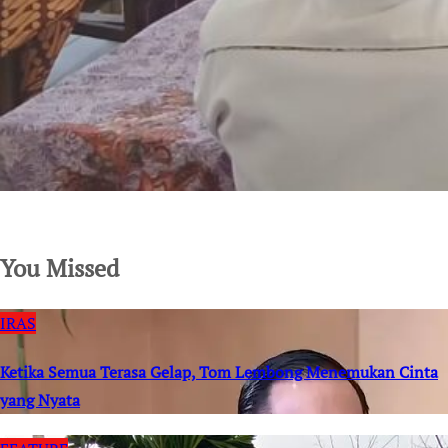
SuarNews.com
You Missed
IRAS
Ketika Semua Terasa Gelap, Tom Lembong Menemukan Cinta
yang Nyata