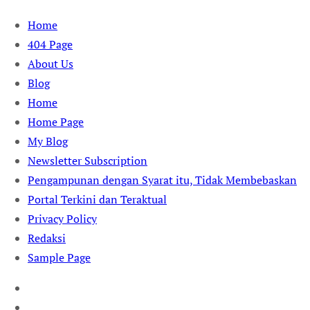
Skip
Home
to
404 Page
content
About Us
Blog
Home
Home Page
My Blog
Newsletter Subscription
Pengampunan dengan Syarat itu, Tidak Membebaskan
Portal Terkini dan Teraktual
Privacy Policy
Redaksi
Sample Page