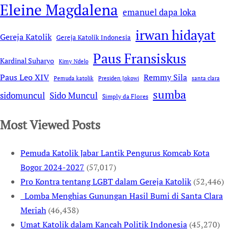
Eleine Magdalena
emanuel dapa loka
irwan hidayat
Gereja Katolik
Gereja Katolik Indonesia
Paus Fransiskus
Kardinal Suharyo
Kimy Ndelo
Remmy Sila
Paus Leo XIV
Pemuda katolik
Presiden Jokowi
santa clara
sumba
sidomuncul
Sido Muncul
Simply da Flores
Most Viewed Posts
Pemuda Katolik Jabar Lantik Pengurus Komcab Kota
Bogor 2024-2027
(57,017)
Pro Kontra tentang LGBT dalam Gereja Katolik
(52,446)
Lomba Menghias Gunungan Hasil Bumi di Santa Clara
Meriah
(46,438)
Umat Katolik dalam Kancah Politik Indonesia
(45,270)