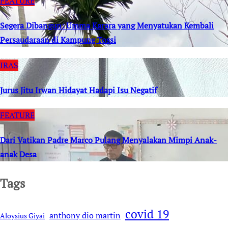
FEATURE
Segera Dibangun: Umma Karara yang Menyatukan Kembali
Persaudaraan di Kampung Tossi
IRAS
Jurus Jitu Irwan Hidayat Hadapi Isu Negatif
FEATURE
Dari Vatikan Padre Marco Pulang Menyalakan Mimpi Anak-
anak Desa
Tags
covid 19
anthony dio martin
Aloysius Giyai