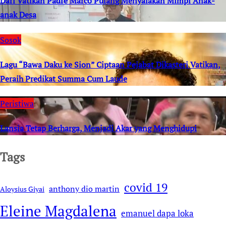
Dari Vatikan Padre Marco Pulang Menyalakan Mimpi Anak-
anak Desa
Sosok
Lagu “Bawa Daku ke Sion” Ciptaan Pejabat Dikasteri Vatikan,
Peraih Predikat Summa Cum Laude
Peristiwa
Lansia Tetap Berharga, Menjadi Akar yang Menghidupi
Tags
covid 19
anthony dio martin
Aloysius Giyai
Eleine Magdalena
emanuel dapa loka