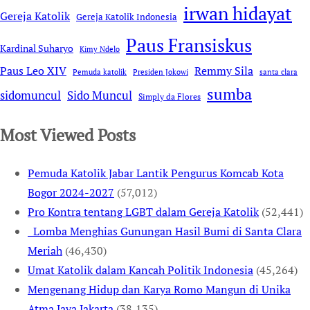
irwan hidayat
Gereja Katolik
Gereja Katolik Indonesia
Paus Fransiskus
Kardinal Suharyo
Kimy Ndelo
Remmy Sila
Paus Leo XIV
Pemuda katolik
Presiden Jokowi
santa clara
sumba
sidomuncul
Sido Muncul
Simply da Flores
Most Viewed Posts
Pemuda Katolik Jabar Lantik Pengurus Komcab Kota
Bogor 2024-2027
(57,012)
Pro Kontra tentang LGBT dalam Gereja Katolik
(52,441)
Lomba Menghias Gunungan Hasil Bumi di Santa Clara
Meriah
(46,430)
Umat Katolik dalam Kancah Politik Indonesia
(45,264)
Mengenang Hidup dan Karya Romo Mangun di Unika
Atma Jaya Jakarta
(38,135)