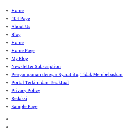
Skip
Home
to
404 Page
content
About Us
Blog
Home
Home Page
My Blog
Newsletter Subscription
Pengampunan dengan Syarat itu, Tidak Membebaskan
Portal Terkini dan Teraktual
Privacy Policy
Redaksi
Sample Page