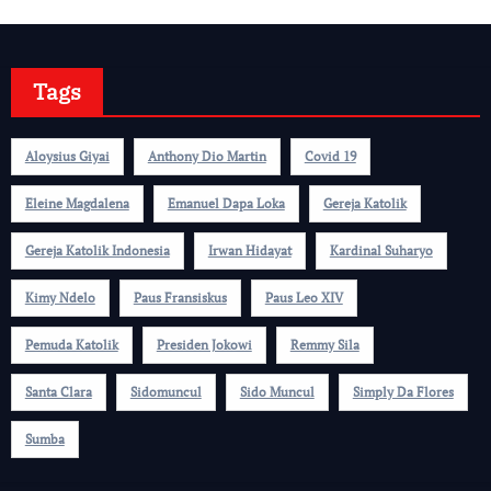
Tags
Aloysius Giyai
Anthony Dio Martin
Covid 19
Eleine Magdalena
Emanuel Dapa Loka
Gereja Katolik
Gereja Katolik Indonesia
Irwan Hidayat
Kardinal Suharyo
Kimy Ndelo
Paus Fransiskus
Paus Leo XIV
Pemuda Katolik
Presiden Jokowi
Remmy Sila
Santa Clara
Sidomuncul
Sido Muncul
Simply Da Flores
Sumba