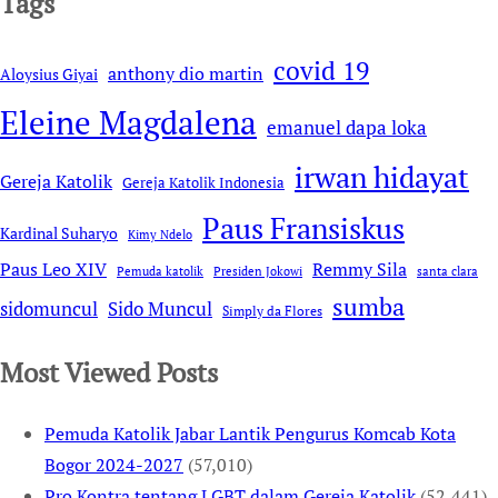
Tags
covid 19
anthony dio martin
Aloysius Giyai
Eleine Magdalena
emanuel dapa loka
irwan hidayat
Gereja Katolik
Gereja Katolik Indonesia
Paus Fransiskus
Kardinal Suharyo
Kimy Ndelo
Remmy Sila
Paus Leo XIV
Pemuda katolik
Presiden Jokowi
santa clara
sumba
sidomuncul
Sido Muncul
Simply da Flores
Most Viewed Posts
Pemuda Katolik Jabar Lantik Pengurus Komcab Kota
Bogor 2024-2027
(57,010)
Pro Kontra tentang LGBT dalam Gereja Katolik
(52,441)