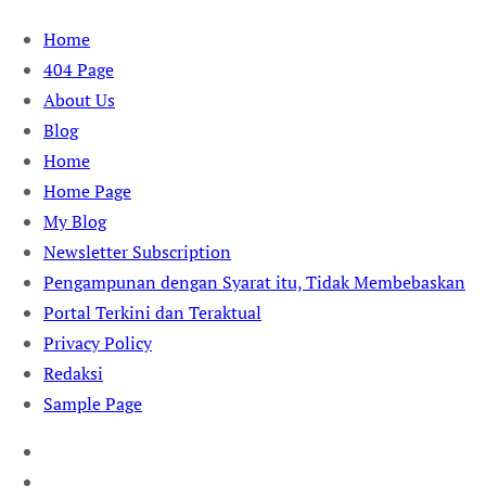
Skip
Home
to
404 Page
content
About Us
Blog
Home
Home Page
My Blog
Newsletter Subscription
Pengampunan dengan Syarat itu, Tidak Membebaskan
Portal Terkini dan Teraktual
Privacy Policy
Redaksi
Sample Page