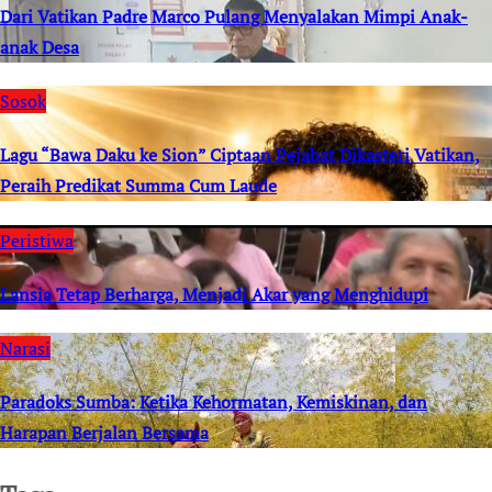
Dari Vatikan Padre Marco Pulang Menyalakan Mimpi Anak-
anak Desa
Sosok
Lagu “Bawa Daku ke Sion” Ciptaan Pejabat Dikasteri Vatikan,
Peraih Predikat Summa Cum Laude
Peristiwa
Lansia Tetap Berharga, Menjadi Akar yang Menghidupi
Narasi
Paradoks Sumba: Ketika Kehormatan, Kemiskinan, dan
Harapan Berjalan Bersama