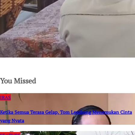
SuarNews.com
You Missed
IRAS
Ketika Semua Terasa Gelap, Tom Lembong Menemukan Cinta
yang Nyata