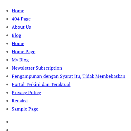
Skip
Home
to
404 Page
content
About Us
Blog
Home
Home Page
My Blog
Newsletter Subscription
Pengampunan dengan Syarat itu, Tidak Membebaskan
Portal Terkini dan Teraktual
Privacy Policy
Redaksi
Sample Page