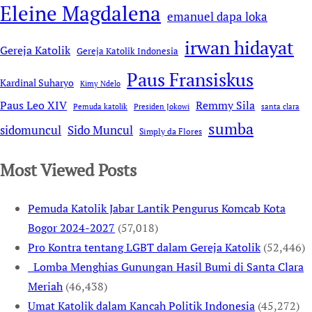
Eleine Magdalena
emanuel dapa loka
irwan hidayat
Gereja Katolik
Gereja Katolik Indonesia
Paus Fransiskus
Kardinal Suharyo
Kimy Ndelo
Remmy Sila
Paus Leo XIV
Pemuda katolik
Presiden Jokowi
santa clara
sumba
sidomuncul
Sido Muncul
Simply da Flores
Most Viewed Posts
Pemuda Katolik Jabar Lantik Pengurus Komcab Kota
Bogor 2024-2027
(57,018)
Pro Kontra tentang LGBT dalam Gereja Katolik
(52,446)
Lomba Menghias Gunungan Hasil Bumi di Santa Clara
Meriah
(46,438)
Umat Katolik dalam Kancah Politik Indonesia
(45,272)