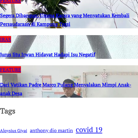
FEATURE
Segera Dibangun: Umma Karara yang Menyatukan Kembali
Persaudaraan di Kampung Tossi
IRAS
Jurus Jitu Irwan Hidayat Hadapi Isu Negatif
FEATURE
Dari Vatikan Padre Marco Pulang Menyalakan Mimpi Anak-
anak Desa
Tags
covid 19
anthony dio martin
Aloysius Giyai