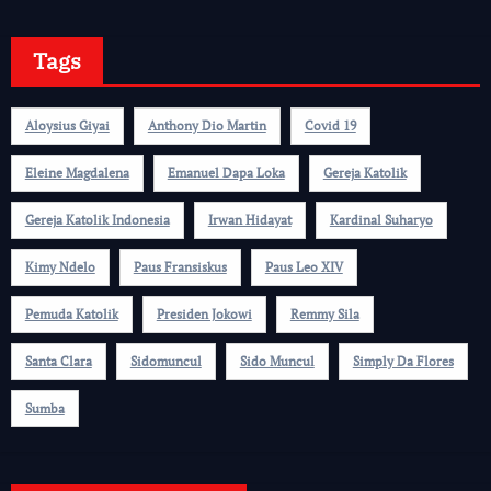
Tags
Aloysius Giyai
Anthony Dio Martin
Covid 19
Eleine Magdalena
Emanuel Dapa Loka
Gereja Katolik
Gereja Katolik Indonesia
Irwan Hidayat
Kardinal Suharyo
Kimy Ndelo
Paus Fransiskus
Paus Leo XIV
Pemuda Katolik
Presiden Jokowi
Remmy Sila
Santa Clara
Sidomuncul
Sido Muncul
Simply Da Flores
Sumba