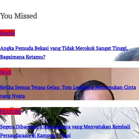
You Missed
Health
Angka Pemuda Bekasi yang Tidak Merokok Sangat Tinggi,
Bagaimana Kotamu?
IRAS
Ketika Semua Terasa Gelap, Tom Lembong Menemukan Cinta
yang Nyata
FEATURE
Segera Dibangun: Umma Karara yang Menyatukan Kembali
Persaudaraan di Kampung Tossi