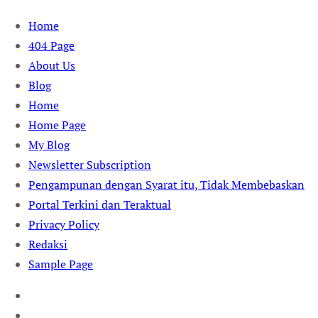
Skip
Home
to
404 Page
content
About Us
Blog
Home
Home Page
My Blog
Newsletter Subscription
Pengampunan dengan Syarat itu, Tidak Membebaskan
Portal Terkini dan Teraktual
Privacy Policy
Redaksi
Sample Page