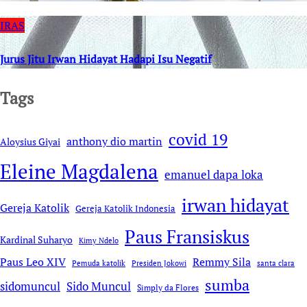
IRAS
Jurus Jitu Irwan Hidayat Hadapi Isu Negatif
Tags
covid 19
anthony dio martin
Aloysius Giyai
Eleine Magdalena
emanuel dapa loka
irwan hidayat
Gereja Katolik
Gereja Katolik Indonesia
Paus Fransiskus
Kardinal Suharyo
Kimy Ndelo
Remmy Sila
Paus Leo XIV
Pemuda katolik
Presiden Jokowi
santa clara
sumba
sidomuncul
Sido Muncul
Simply da Flores