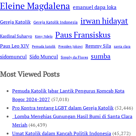
Eleine Magdalena
emanuel dapa loka
irwan hidayat
Gereja Katolik
Gereja Katolik Indonesia
Paus Fransiskus
Kardinal Suharyo
Kimy Ndelo
Remmy Sila
Paus Leo XIV
Pemuda katolik
Presiden Jokowi
santa clara
sumba
sidomuncul
Sido Muncul
Simply da Flores
Most Viewed Posts
Pemuda Katolik Jabar Lantik Pengurus Komcab Kota
Bogor 2024-2027
(57,018)
Pro Kontra tentang LGBT dalam Gereja Katolik
(52,446)
Lomba Menghias Gunungan Hasil Bumi di Santa Clara
Meriah
(46,439)
Umat Katolik dalam Kancah Politik Indonesia
(45,272)