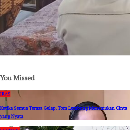
SuarNews.com
You Missed
IRAS
Ketika Semua Terasa Gelap, Tom Lembong Menemukan Cinta
yang Nyata