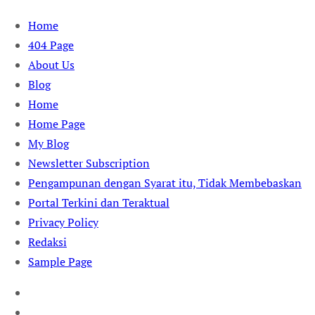
Skip
Home
to
404 Page
content
About Us
Blog
Home
Home Page
My Blog
Newsletter Subscription
Pengampunan dengan Syarat itu, Tidak Membebaskan
Portal Terkini dan Teraktual
Privacy Policy
Redaksi
Sample Page