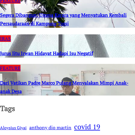
FEATURE
Segera Dibangun: Umma Karara yang Menyatukan Kembali
Persaudaraan di Kampung Tossi
IRAS
Jurus Jitu Irwan Hidayat Hadapi Isu Negatif
FEATURE
Dari Vatikan Padre Marco Pulang Menyalakan Mimpi Anak-
anak Desa
Tags
covid 19
anthony dio martin
Aloysius Giyai