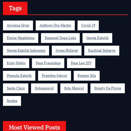
Tags
Aloysius Giyai
Anthony Dio Martin
Covid 19
Eleine Magdalena
Emanuel Dapa Loka
Gereja Katolik
Gereja Katolik Indonesia
Irwan Hidayat
Kardinal Suharyo
Kimy Ndelo
Paus Fransiskus
Paus Leo XIV
Pemuda Katolik
Presiden Jokowi
Remmy Sila
Santa Clara
Sidomuncul
Sido Muncul
Simply Da Flores
Sumba
Most Viewed Posts