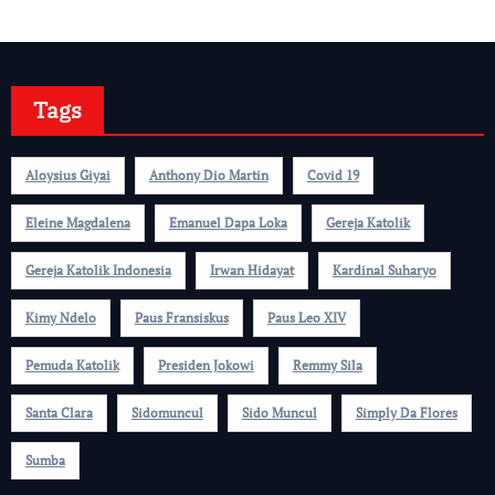
Tags
Aloysius Giyai
Anthony Dio Martin
Covid 19
Eleine Magdalena
Emanuel Dapa Loka
Gereja Katolik
Gereja Katolik Indonesia
Irwan Hidayat
Kardinal Suharyo
Kimy Ndelo
Paus Fransiskus
Paus Leo XIV
Pemuda Katolik
Presiden Jokowi
Remmy Sila
Santa Clara
Sidomuncul
Sido Muncul
Simply Da Flores
Sumba